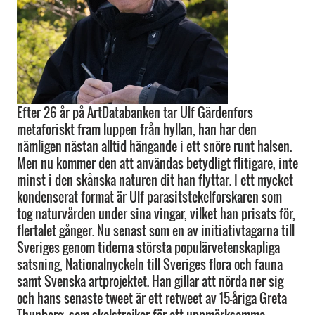
Efter 26 år på ArtDatabanken tar Ulf Gärdenfors
metaforiskt fram luppen från hyllan, han har den
nämligen nästan alltid hängande i ett snöre runt halsen.
Men nu kommer den att användas betydligt flitigare, inte
minst i den skånska naturen dit han flyttar. I ett mycket
kondenserat format är Ulf parasitstekelforskaren som
tog naturvården under sina vingar, vilket han prisats för,
flertalet gånger. Nu senast som en av initiativtagarna till
Sveriges genom tiderna största populärvetenskapliga
satsning, Nationalnyckeln till Sveriges flora och fauna
samt Svenska artprojektet. Han gillar att nörda ner sig
och hans senaste tweet är ett retweet av 15-åriga Greta