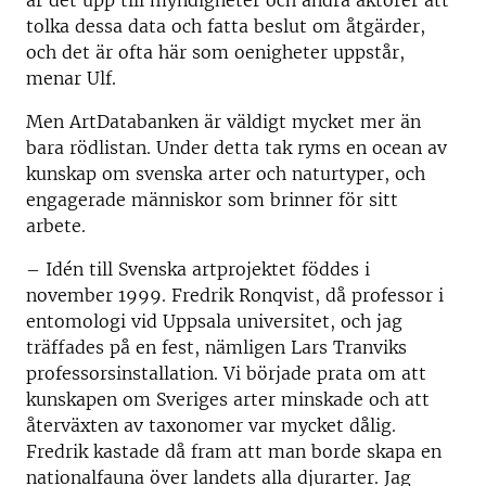
är det upp till myndigheter och andra aktörer att
tolka dessa data och fatta beslut om åtgärder,
och det är ofta här som oenigheter uppstår,
menar Ulf.
Men ArtDatabanken är väldigt mycket mer än
bara rödlistan. Under detta tak ryms en ocean av
kunskap om svenska arter och naturtyper, och
engagerade människor som brinner för sitt
arbete.
– Idén till Svenska artprojektet föddes i
november 1999. Fredrik Ronqvist, då professor i
entomologi vid Uppsala universitet, och jag
träffades på en fest, nämligen Lars Tranviks
professorsinstallation. Vi började prata om att
kunskapen om Sveriges arter minskade och att
återväxten av taxonomer var mycket dålig.
Fredrik kastade då fram att man borde skapa en
nationalfauna över landets alla djurarter. Jag