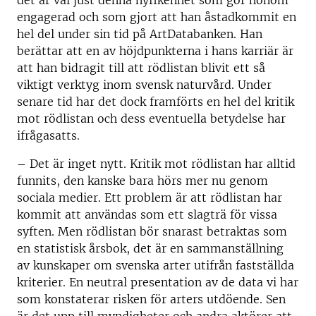
det är väl just denna nyfikenhet som gör honom
engagerad och som gjort att han åstadkommit en
hel del under sin tid på ArtDatabanken. Han
berättar att en av höjdpunkterna i hans karriär är
att han bidragit till att rödlistan blivit ett så
viktigt verktyg inom svensk naturvård. Under
senare tid har det dock framförts en hel del kritik
mot rödlistan och dess eventuella betydelse har
ifrågasatts.
– Det är inget nytt. Kritik mot rödlistan har alltid
funnits, den kanske bara hörs mer nu genom
sociala medier. Ett problem är att rödlistan har
kommit att användas som ett slagträ för vissa
syften. Men rödlistan bör snarast betraktas som
en statistisk årsbok, det är en sammanställning
av kunskaper om svenska arter utifrån fastställda
kriterier. En neutral presentation av de data vi har
som konstaterar risken för arters utdöende. Sen