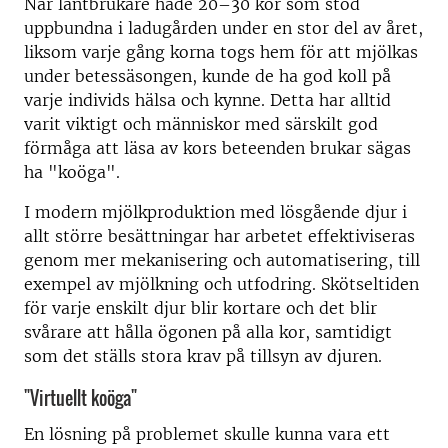
När lantbrukare hade 20–30 kor som stod
uppbundna i ladugården under en stor del av året,
liksom varje gång korna togs hem för att mjölkas
under betessäsongen, kunde de ha god koll på
varje individs hälsa och kynne. Detta har alltid
varit viktigt och människor med särskilt god
förmåga att läsa av kors beteenden brukar sägas
ha "koöga".
I modern mjölkproduktion med lösgående djur i
allt större besättningar har arbetet effektiviseras
genom mer mekanisering och automatisering, till
exempel av mjölkning och utfodring. Skötseltiden
för varje enskilt djur blir kortare och det blir
svårare att hålla ögonen på alla kor, samtidigt
som det ställs stora krav på tillsyn av djuren.
"Virtuellt koöga"
En lösning på problemet skulle kunna vara ett