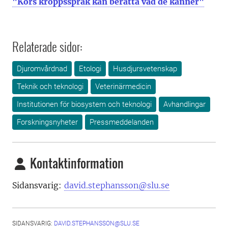
"Kors kroppsspråk kan berätta vad de känner"
Relaterade sidor:
Djuromvårdnad
Etologi
Husdjursvetenskap
Teknik och teknologi
Veterinärmedicin
Institutionen för biosystem och teknologi
Avhandlingar
Forskningsnyheter
Pressmeddelanden
Kontaktinformation
Sidansvarig:
david.stephansson@slu.se
SIDANSVARIG:
DAVID.STEPHANSSON@SLU.SE