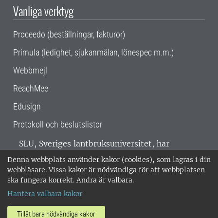
Vanliga verktyg
Proceedo (beställningar, fakturor)
Primula (ledighet, sjukanmälan, lönespec m.m.)
Webbmejl
ReachMee
Edusign
Protokoll och beslutslistor
SLU, Sveriges lantbruksuniversitet, har
verksamhet över hela Sverige. Huvudorter är
Denna webbplats använder kakor (cookies), som lagras i din
Alnarp, Uppsala och Umeå.
SLU är
webbläsare. Vissa kakor är nödvändiga för att webbplatsen
miljöcertifierat enligt ISO 14001. •
Telefon:
ska fungera korrekt. Andra är valbara.
018-67 10 00 • Org nr: 202100-2817 •
Om
Hantera valbara kakor
medarbetarwebben
•
SLU:s fakturaadress
•
Om SLU:s webbplatser
•
Vid KRIS
Tillåt bara nödvändiga kakor