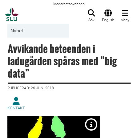
Medarbetarwebben
Till startsida
Sök
English
Meny
Nyhet
Avvikande beteenden i
ladugården spåras med ”big
data”
PUBLICERAD: 26 JUNI 2018
KONTAKT