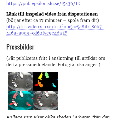
https://pub.epsilon.slu.se/15436/
Länk till inspelad video från disputationen
(börjar efter ca 17 minuter – spola fram dit)
http://tcs.video.slu.se/tcs/?id=5ac5a81b-80b7-
416a-a9d9-cd62f5e9e46a
Pressbilder
(Får publiceras fritt i anslutning till artiklar om
detta pressmeddelande. Fotograf ska anges.)
Kollage som visar olika skeden i arbetet, från den