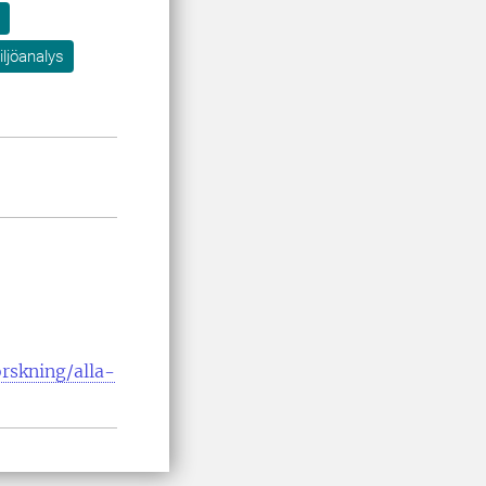
ljöanalys
orskning/alla-