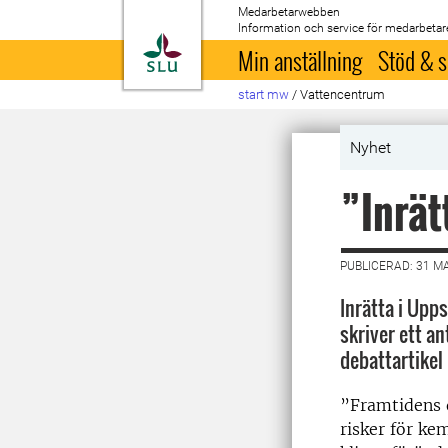
Medarbetarwebben
Information och service för medarbetar
Till startsida
Min anställning
Stöd & s
start mw
/
Vattencentrum
Nyhet
”Inrät
PUBLICERAD: 31 M
Inrätta i Upp
skriver ett an
debattartikel 
”Framtidens d
risker för ke