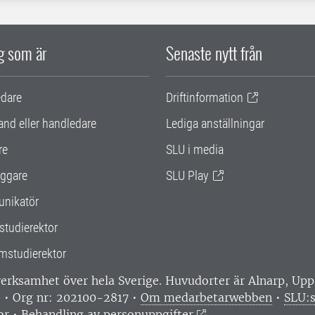
ig som är
Senaste nytt från
edare
Driftinformation
and eller handledare
Lediga anställningar
re
SLU i media
ggare
SLU Play
nikatör
studierektor
mstudierektor
 verksamhet över hela Sverige. Huvudorter är Alnarp, U
0 • Org nr: 202100-2817 •
Om medarbetarwebben
•
SLU:s
or
•
Behandling av personuppgifter