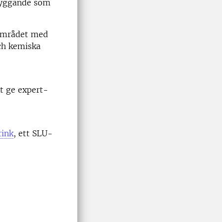
sbyggande som
nområdet med
ch kemiska
t ge expert-
rink
, ett SLU-