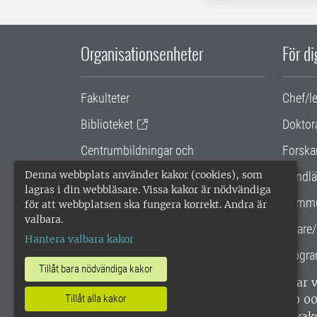
Organisationsenheter
För d
Fakulteter
Chef/l
Biblioteket
Doktor
Centrumbildningar och
Forska
samarbetsprojekt
Denna webbplats använder kakor (cookies), som
Handlä
lagras i din webbläsare. Vissa kakor är nödvändiga
Gemensamma verksamhetsstödet
Kommu
för att webbplatsen ska fungera korrekt. Andra är
valbara.
SLU Holding
Lärare/
Hantera valbara kakor
Progra
Tillåt bara nödvändiga kakor
SLU, Sveriges lantbruksuniversitet, har
enligt ISO 14001. •
Telefon: 018-67 10 0
Tillåt alla kakor
webbplatser
•
Vid KRIS
•
Hantera kak