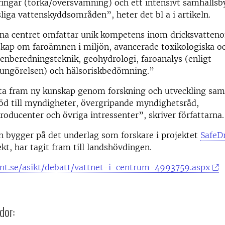
ringar (torka/översvämning) och ett intensivt samhäll
liga vattenskyddsområden”, heter det bl a i artikeln.
gna centret omfattar unik kompetens inom dricksvatte
skap om faroämnen i miljön, avancerade toxikologiska o
tenberedningsteknik, geohydrologi, faroanalys (enligt
kungörelsen) och hälsoriskbedömning.”
 ta fram ny kunskap genom forskning och utveckling sam
öd till myndigheter, övergripande myndighetsråd,
roducenter och övriga intressenter”, skriver författarna.
n bygger på det underlag som forskare i projektet
SafeD
t, har tagit fram till landshövdingen.
nt.se/asikt/debatt/vattnet-i-centrum-4993759.aspx
dor: