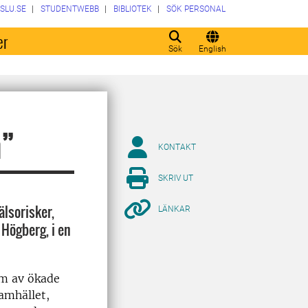
SLU.SE
STUDENTWEBB
BIBLIOTEK
SÖK PERSONAL
er
Sök
English
m”
KONTAKT
SKRIV UT
älsorisker,
LÄNKAR
 Högberg, i en
rm av ökade
amhället,