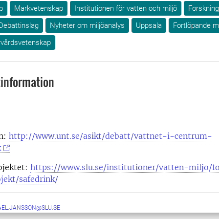
p
Markvetenskap
Institutionen för vatten och miljö
Forskning
Debattinslag
Nyheter om miljöanalys
Uppsala
Fortlöpande mi
urvårdsvetenskap
information
ln:
http://www.unt.se/asikt/debatt/vattnet-i-centrum-
x
ojektet:
https://www.slu.se/institutioner/vatten-miljo/f
jekt/safedrink/
AEL.JANSSON@SLU.SE