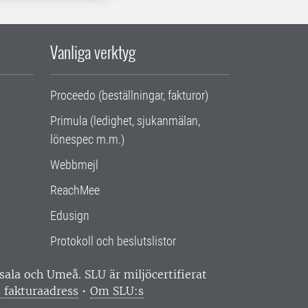
Vanliga verktyg
Proceedo (beställningar, fakturor)
Primula (ledighet, sjukanmälan,
lönespec m.m.)
Webbmejl
ReachMee
Edusign
Protokoll och beslutslistor
ppsala och Umeå.
SLU är miljöcertifierat
 fakturaadress
•
Om SLU:s