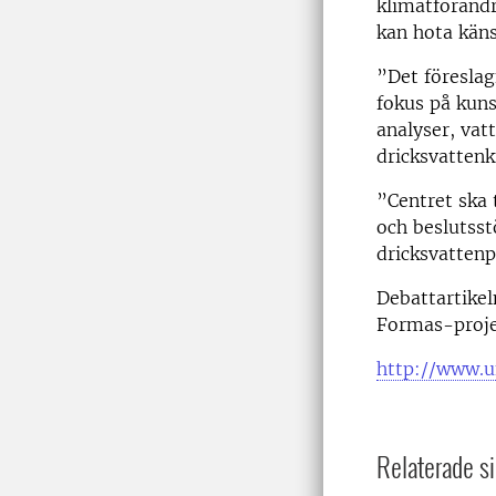
klimatföränd
kan hota käns
”Det föresla
fokus på kun
analyser, vat
dricksvatten
”Centret ska
och beslutsst
dricksvattenp
Debattartikel
Formas-projek
http://www.u
Relaterade si