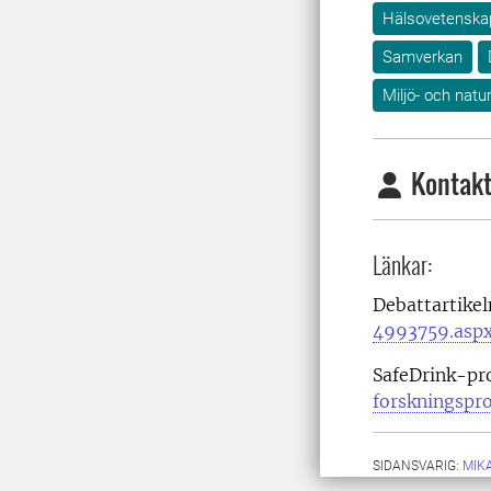
Hälsovetenska
Samverkan
Miljö- och nat
Kontakt
Länkar:
Debattartike
4993759.asp
SafeDrink-pr
forskningspro
SIDANSVARIG:
MIK