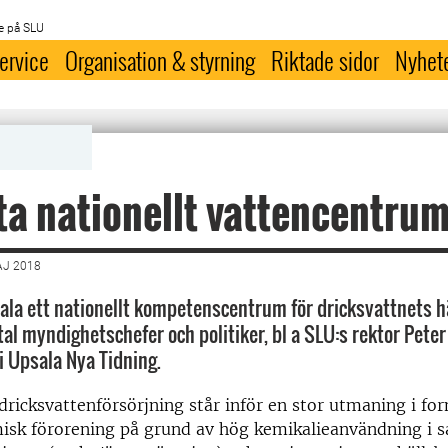
e på SLU
ervice
Organisation & styrning
Riktade sidor
Nyhet
ta nationellt vattencentru
AJ 2018
sala ett nationellt kompetenscentrum för dricksvattnets h
tal myndighetschefer och politiker, bl a SLU:s rektor Peter
i Upsala Nya Tidning.
ricksvattenförsörjning står inför en stor utmaning i fo
misk förorening på grund av hög kemikalieanvändning i s