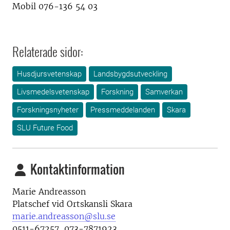
Mobil 076-136 54 03
Relaterade sidor:
Husdjursvetenskap
Landsbygdsutveckling
Livsmedelsvetenskap
Forskning
Samverkan
Forskningsnyheter
Pressmeddelanden
Skara
SLU Future Food
Kontaktinformation
Marie Andreasson
Platschef vid Ortskansli Skara
marie.andreasson@slu.se
0511-67257, 073-7871923