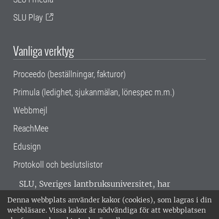
SLU Play
Vanliga verktyg
Proceedo (beställningar, fakturor)
Primula (ledighet, sjukanmälan, lönespec m.m.)
Webbmejl
ReachMee
Edusign
Protokoll och beslutslistor
SLU, Sveriges lantbruksuniversitet, har
verksamhet över hela Sverige. Huvudorter är
Denna webbplats använder kakor (cookies), som lagras i din
Alnarp, Uppsala och Umeå.
SLU är
webbläsare. Vissa kakor är nödvändiga för att webbplatsen
miljöcertifierat enligt ISO 14001. •
Telefon: