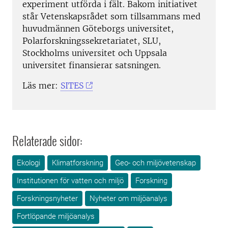
experiment utförda i fält. Bakom initiativet
står Vetenskapsrådet som tillsammans med
huvudmännen Göteborgs universitet,
Polarforskningssekretariatet, SLU,
Stockholms universitet och Uppsala
universitet finansierar satsningen.
Läs mer:
SITES
Relaterade sidor:
Ekologi
Klimatforskning
Geo- och miljövetenskap
Institutionen för vatten och miljö
Forskning
Forskningsnyheter
Nyheter om miljöanalys
Fortlöpande miljöanalys