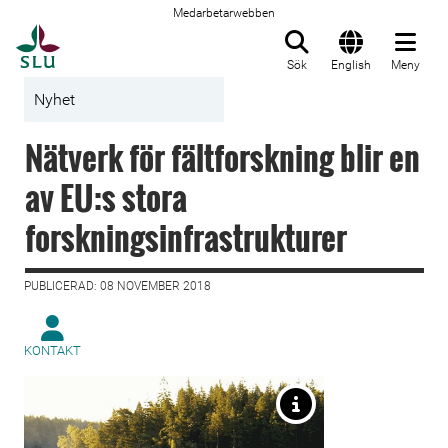
Medarbetarwebben
Till startsida
Sök
English
Meny
Nyhet
Nätverk för fältforskning blir en
av EU:s stora
forskningsinfrastrukturer
PUBLICERAD: 08 NOVEMBER 2018
KONTAKT