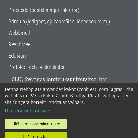
Proceedo (beställningar, fakturor)
Primula (ledighet, sjukanmälan, lönespec m.m.)
Webbmejl
ReachMee
Edusign
Protokoll och beslutslistor
SLU, Sveriges lantbruksuniversitet, har
verksamhet över hela Sverige. Huvudorter är
Denna webbplats använder kakor (cookies), som lagras i din
Alnarp, Uppsala och Umeå.
SLU är
webbläsare. Vissa kakor är nödvändiga för att webbplatsen
miljöcertifierat enligt ISO 14001. •
Telefon:
ska fungera korrekt. Andra är valbara.
018-67 10 00 • Org nr: 202100-2817 •
Om
Hantera valbara kakor
medarbetarwebben
•
SLU:s fakturaadress
•
Om SLU:s webbplatser
•
Vid KRIS
Tillåt bara nödvändiga kakor
•
Hantera kakor
•
Behandling av
Tillåt alla kakor