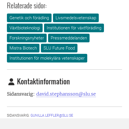
Relaterade sidor:
Genetik och förädling
Livsmedelsvetenskap
Växtbioteknologi
Institutionen för växtförädling
Forskningsnyheter
Pressmeddelanden
Mistra Biotech
SLU Future Food
Institutionen för molekylära vetenskaper
Kontaktinformation
Sidansvarig:
david.stephansson@slu.se
SIDANSVARIG:
GUNILLA.LEFFLER@SLU.SE