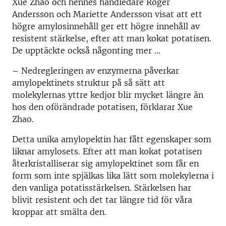
Xue Zhao och hennes handledare Roger
Andersson och Mariette Andersson visat att ett
högre amylosinnehåll ger ett högre innehåll av
resistent stärkelse, efter att man kokat potatisen.
De upptäckte också någonting mer ...
– Nedregleringen av enzymerna påverkar
amylopektinets struktur på så sätt att
molekylernas yttre kedjor blir mycket längre än
hos den oförändrade potatisen, förklarar Xue
Zhao.
Detta unika amylopektin har fått egenskaper som
liknar amylosets. Efter att man kokat potatisen
återkristalliserar sig amylopektinet som får en
form som inte spjälkas lika lätt som molekylerna i
den vanliga potatisstärkelsen. Stärkelsen har
blivit resistent och det tar längre tid för våra
kroppar att smälta den.