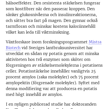
hälsoeffekter. Den resistenta stärkelsen fungerar
som kostfibrer när den passerar kroppen. Den
sänker glukosnivåerna och insulinreaktionerna,
och sätter bra fart på magen. Den gynnar också
tarmfloran och minskar kostens kaloriinnehåll
vilket kan leda till viktminskning.
Växtforskare inom forskningsprogrammet
Mistra
Biotech
vid Sveriges lantbruksuniversitet har
utvecklat en sådan ny potatis genom att minska
aktiviteten hos två enzymer som sköter om
förgreningen av stärkelsemolekylerna i potatisens
celler. Potatisstärkelse innehåller vanligtvis 25
procent amylos (raka molekyler) och 75 procent
amylopektin (förgrenade molekyler). Syftet med
denna modifiering var att producera en potatis
med högt innehåll av amylos.
I en nyligen publicerad studie har doktoranden