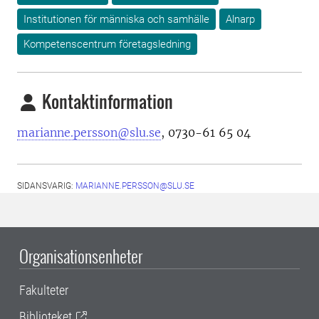
Institutionen för människa och samhälle
Alnarp
Kompetenscentrum företagsledning
Kontaktinformation
marianne.persson@slu.se
, 0730-61 65 04
SIDANSVARIG:
MARIANNE.PERSSON@SLU.SE
Organisationsenheter
Fakulteter
Biblioteket