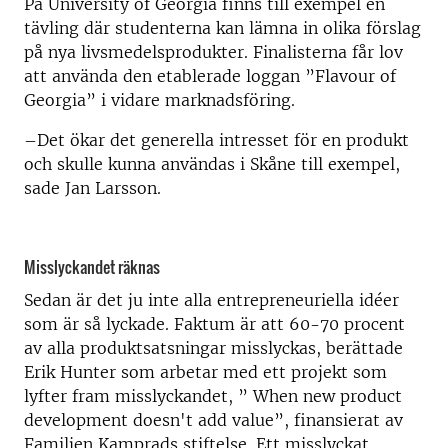
På University of Georgia finns till exempel en
tävling där studenterna kan lämna in olika förslag
på nya livsmedelsprodukter. Finalisterna får lov
att använda den etablerade loggan ”Flavour of
Georgia” i vidare marknadsföring.
–Det ökar det generella intresset för en produkt
och skulle kunna användas i Skåne till exempel,
sade Jan Larsson.
Misslyckandet räknas
Sedan är det ju inte alla entrepreneuriella idéer
som är så lyckade. Faktum är att 60-70 procent
av alla produktsatsningar misslyckas, berättade
Erik Hunter som arbetar med ett projekt som
lyfter fram misslyckandet, ” When new product
development doesn't add value”, finansierat av
Familjen Kamprads stiftelse. Ett misslyckat