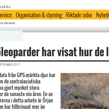
e på SLU
ervice
Organisation & styrning
Riktade sidor
Nyhet
hur de lever
leoparder har visat hur de 
EPTEMBER 2017
data från GPS-märkta djur har
m de centralasiatiska
a gjort mycket stora
r de senaste nio åren. En av
rerna i detta arbete är Örjan
m har tillbringat mer än