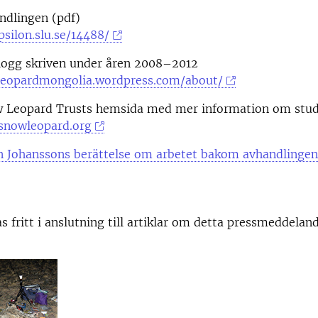
andlingen (pdf)
psilon.slu.se/14488/
blogg skriven under åren 2008–2012
leopardmongolia.wordpress.com/about/
ow Leopard Trusts hemsida med mer information om stu
snowleopard.org
an Johanssons berättelse om arbetet bakom avhandlingen
as fritt i anslutning till artiklar om detta pressmeddelan