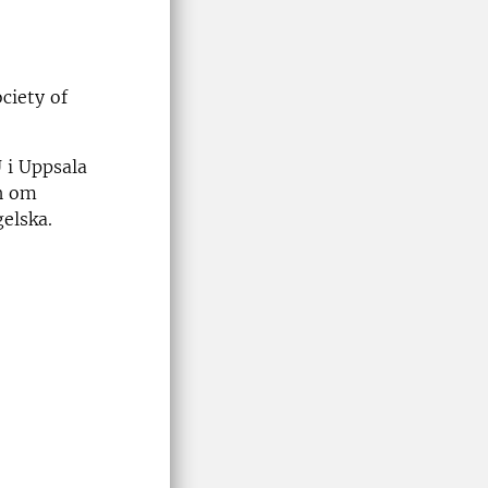
ciety of
 i Uppsala
ch om
gelska.