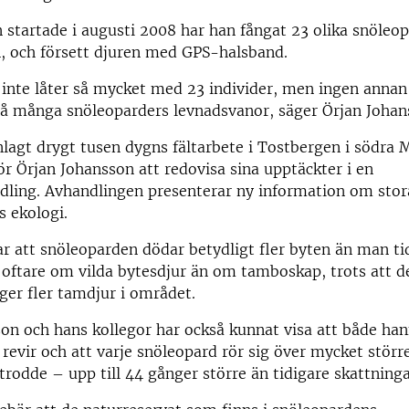
 startade i augusti 2008 har han fångat 23 olika snöleop
len, och försett djuren med GPS-halsband.
inte låter så mycket med 23 individer, men ingen annan
så många snöleoparders levnadsvanor, säger Örjan Johan
agt drygt tusen dygns fältarbete i Tostbergen i södra 
ör Örjan Johansson att redovisa sina upptäckter i en
ling. Avhandlingen presenterar ny information om stor
 ekologi.
ar att snöleoparden dödar betydligt fler byten än man ti
oftare om vilda bytesdjur än om tamboskap, trots att d
ger fler tamdjur i området.
on och hans kollegor har också kunnat visa att både ha
revir och att varje snöleopard rör sig över mycket stör
trodde – upp till 44 gånger större än tidigare skattninga