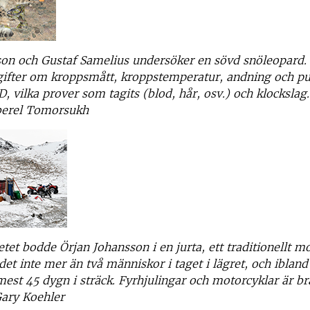
on och Gustaf Samelius undersöker en sövd snöleopard. I
gifter om kroppsmått, kroppstemperatur, andning och pu
D, vilka prover som tagits (blod, hår, osv.) och klockslag.
erel Tomorsukh
tet bodde Örjan Johansson i en jurta, ett traditionellt mo
det inte mer än två människor i taget i lägret, och ibland
st 45 dygn i sträck. Fyrhjulingar och motorcyklar är bra 
Gary Koehler