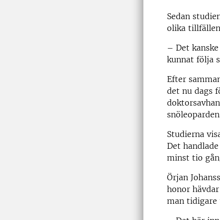
Sedan studien
olika tillfäl
– Det kanske 
kunnat följa 
Efter sammanl
det nu dags f
doktorsavhand
snöleopardens
Studierna vis
Det handlade 
minst tio gån
Örjan Johanss
honor hävdar 
man tidigare 