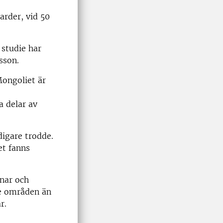
arder, vid 50
 studie har
sson.
Mongoliet är
a delar av
digare trodde.
et fanns
nnar och
re områden än
r.