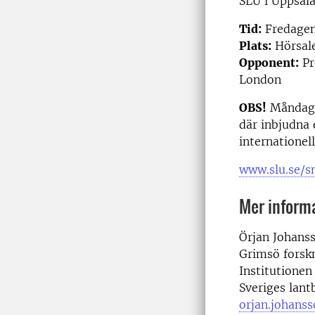
SLU i Uppsala
Tid:
Fredagen
Plats:
Hörsale
Opponent:
Pr
London
OBS!
Måndag 
där inbjudna
internationel
www.slu.se/
Mer inform
Örjan Johans
Grimsö forsk
Institutionen
Sveriges lant
orjan.johans