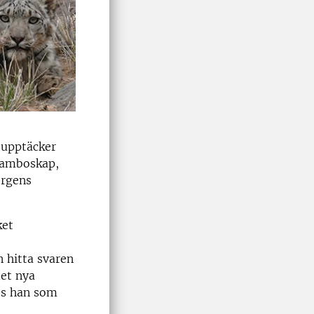
 upptäcker
 tamboskap,
ergens
ket
n hitta svaren
det nya
es han som