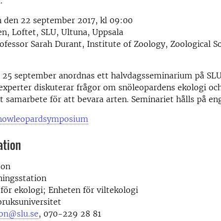
.
 den 22 september 2017, kl 09:00
n, Loftet, SLU, Ultuna, Uppsala
ofessor Sarah Durant, Institute of Zoology, Zoological So
25 september anordnas ett halvdagsseminarium på SLU
 experter diskuterar frågor om snöleopardens ekologi o
lt samarbete för att bevara arten. Seminariet hålls på en
snowleopardsymposium
ation
son
ningsstation
 för ekologi; Enheten för viltekologi
bruksuniversitet
son@slu.se
, 070-229 28 81