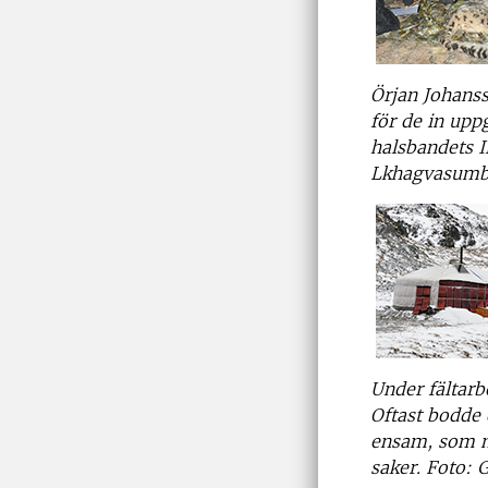
Örjan Johanss
för de in upp
halsbandets I
Lkhagvasumb
Under fältarbe
Oftast bodde 
ensam, som me
saker. Foto: 