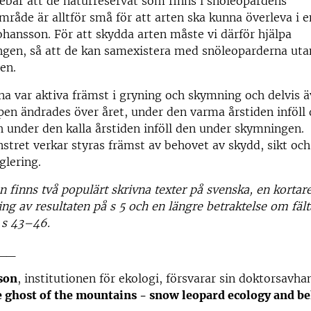
ebär att de naturreservat som finns i snöleopardens
råde är alltför små för att arten ska kunna överleva i 
ohansson. För att skydda arten måste vi därför hjälpa
ngen, så att de kan samexistera med snöleoparderna uta
en.
a var aktiva främst i gryning och skymning och delvis ä
pen ändrades över året, under den varma årstiden inföll 
 under den kalla årstiden inföll den under skymningen.
stret verkar styras främst av behovet av skydd, sikt och
glering.
n finns två populärt skrivna texter på svenska, en kortar
g av resultaten på s 5 och en längre betraktelse om fält
 s 43–46.
__
son
, institutionen för ekologi, försvarar sin doktorsavha
e ghost of the mountains - snow leopard ecology and b