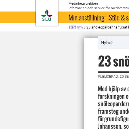
Medarbetarwebben
Information och service för medarbetar
Till startsida
Min anställning
Stöd & s
start mw
/
23 snöleoparder har visat 
Nyhet
23 snö
PUBLICERAD: 20 S
Med hjälp av 
forskningen o
snöleopardern
framsteg unde
förgrundsfigu
Johansson, so