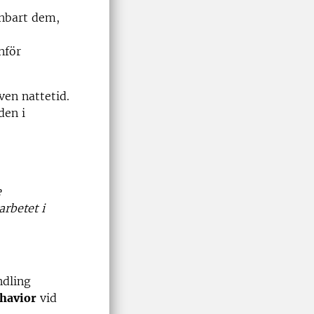
enbart dem,
nför
ven nattetid.
den i
e
arbetet i
ndling
ehavior
vid