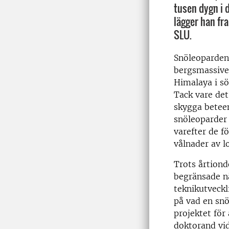
tusen dygn i 
lägger han fr
SLU.
Snöleoparden 
bergsmassiven
Himalaya i söd
Tack vare de
skygga beteen
snöleoparder 
varefter de f
vålnader av l
Trots årtion
begränsade n
teknikutveckl
på vad en snö
projektet för
doktorand vid