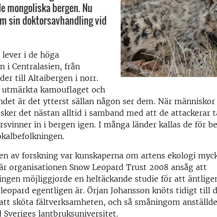
de mongoliska bergen. Nu
am sin doktorsavhandling vid
lever i de höga
 i Centralasien, från
er till Altaibergen i norr.
t utmärkta kamouflaget och
det är det ytterst sällan någon ser dem. När människor
sker det nästan alltid i samband med att de attackerar
örsvinner in i bergen igen. I många länder kallas de för b
okalbefolkningen.
den av forskning var kunskaperna om artens ekologi myc
är organisationen Snow Leopard Trust 2008 ansåg att
ingen möjliggjorde en heltäckande studie för att äntlige
leopard egentligen är. Örjan Johansson knöts tidigt till 
 att sköta fältverksamheten, och så småningom anställd
 Sveriges lantbruksuniversitet.