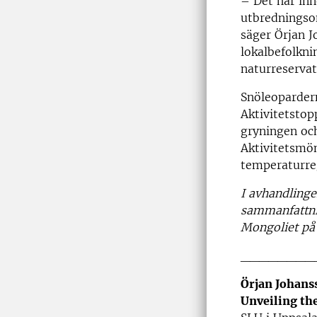
– Det här inn
utbredningsom
säger Örjan J
lokalbefolkni
naturreservat
Snöleopardern
Aktivitetstop
gryningen och
Aktivitetsmön
temperaturre
I avhandlinge
sammanfattnin
Mongoliet på
________
Örjan Johans
Unveiling th