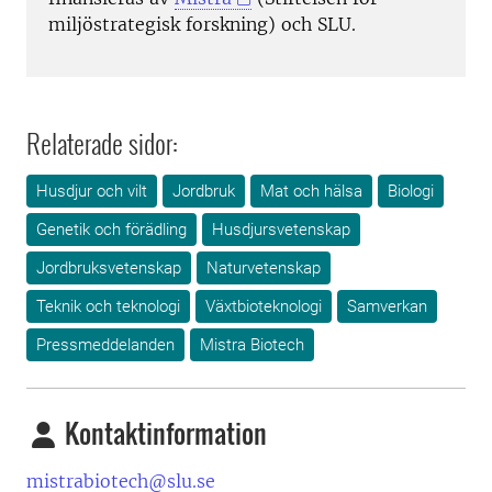
miljöstrategisk forskning) och SLU.
Relaterade sidor:
Husdjur och vilt
Jordbruk
Mat och hälsa
Biologi
Genetik och förädling
Husdjursvetenskap
Jordbruksvetenskap
Naturvetenskap
Teknik och teknologi
Växtbioteknologi
Samverkan
Pressmeddelanden
Mistra Biotech
Kontaktinformation
mistrabiotech@slu.se