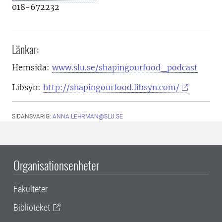
018-672232
Länkar:
Hemsida:
www.slu.se/shapingourfood_podcast
Libsyn:
http://shapingourfood.libsyn.com/
SIDANSVARIG:
ANNA.LEHRMAN@SLU.SE
Organisationsenheter
Fakulteter
Biblioteket