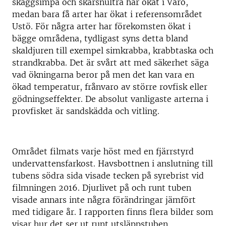
skäggsimpa och skärsnultra har ökat i Värö,
medan bara få arter har ökat i referensområdet
Ustö. För några arter har förekomsten ökat i
bägge områdena, tydligast syns detta bland
skaldjuren till exempel simkrabba, krabbtaska och
strandkrabba. Det är svårt att med säkerhet säga
vad ökningarna beror på men det kan vara en
ökad temperatur, frånvaro av större rovfisk eller
gödningseffekter. De absolut vanligaste arterna i
provfisket är sandskädda och vitling.
Området filmats varje höst med en fjärrstyrd
undervattensfarkost. Havsbottnen i anslutning till
tubens södra sida visade tecken på syrebrist vid
filmningen 2016. Djurlivet på och runt tuben
visade annars inte några förändringar jämfört
med tidigare år. I rapporten finns flera bilder som
visar hur det ser ut runt utsläppstuben.