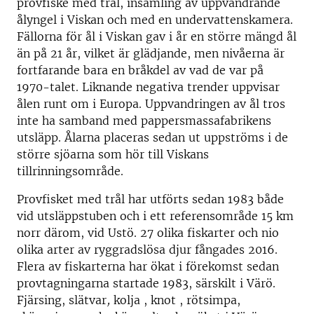
provfiske med trål, insamling av uppvandrande
ålyngel i Viskan och med en undervattenskamera.
Fällorna för ål i Viskan gav i år en större mängd ål
än på 21 år, vilket är glädjande, men nivåerna är
fortfarande bara en bråkdel av vad de var på
1970-talet. Liknande negativa trender uppvisar
ålen runt om i Europa. Uppvandringen av ål tros
inte ha samband med pappersmassafabrikens
utsläpp. Ålarna placeras sedan ut uppströms i de
större sjöarna som hör till Viskans
tillrinningsområde.
Provfisket med trål har utförts sedan 1983 både
vid utsläppstuben och i ett referensområde 15 km
norr därom, vid Ustö. 27 olika fiskarter och nio
olika arter av ryggradslösa djur fångades 2016.
Flera av fiskarterna har ökat i förekomst sedan
provtagningarna startade 1983, särskilt i Värö.
Fjärsing, slätvar
,
kolja , knot , rötsimpa,