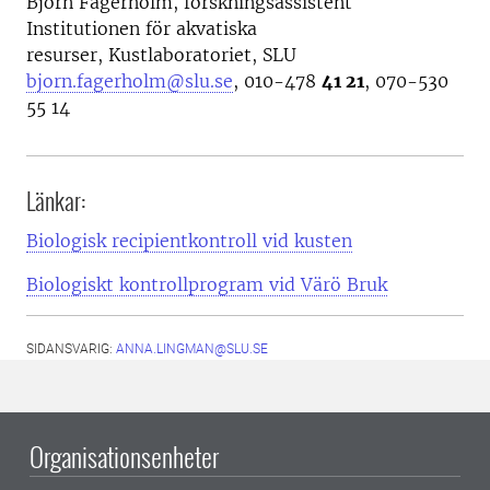
Björn Fagerholm, forskningsassistent
Institutionen för akvatiska
resurser, Kustlaboratoriet, SLU
bjorn.fagerholm@slu.se
, 010-478
41 21
, 070-530
55 14
Länkar:
Biologisk recipientkontroll vid kusten
Biologiskt kontrollprogram vid Värö Bruk
SIDANSVARIG:
ANNA.LINGMAN@SLU.SE
Organisationsenheter