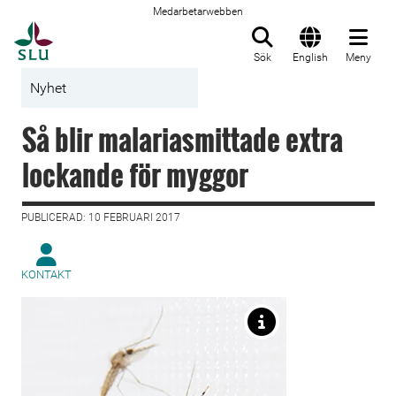
Medarbetarwebben
Till startsida
Sök
English
Meny
Nyhet
Så blir malariasmittade extra
lockande för myggor
PUBLICERAD: 10 FEBRUARI 2017
KONTAKT