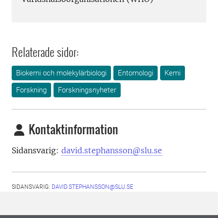
Relaterade sidor:
Biokemi och molekylärbiologi
Entomologi
Kemi
Forskning
Forskningsnyheter
Kontaktinformation
Sidansvarig:
david.stephansson@slu.se
SIDANSVARIG:
DAVID.STEPHANSSON@SLU.SE