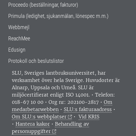
Proceedo (beställningar, fakturor)
Primula (ledighet, sjukanmälan, lönespec m.m.)
Webbmejl
ReachMee
Edusign
Protokoll och beslutslistor
SLU, Sveriges lantbruksuniversitet, har
verksamhet över hela Sverige. Huvudorter är
Alnarp, Uppsala och Umeå.
SLU är
miljöcertifierat enligt ISO 14001. •
Telefon:
018-67 10 00 • Org nr: 202100-2817 •
Om
medarbetarwebben
•
SLU:s fakturaadress
•
Om SLU:s webbplatser
•
Vid KRIS
•
Hantera kakor
•
Behandling av
personuppgifter