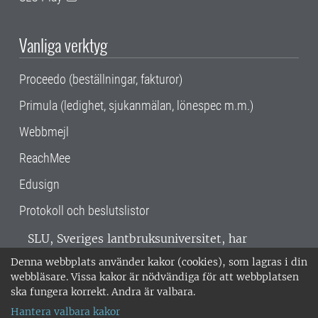
Vanliga verktyg
Proceedo (beställningar, fakturor)
Primula (ledighet, sjukanmälan, lönespec m.m.)
Webbmejl
ReachMee
Edusign
Protokoll och beslutslistor
SLU, Sveriges lantbruksuniversitet, har
verksamhet över hela Sverige. Huvudorter är
Denna webbplats använder kakor (cookies), som lagras i din
Alnarp, Uppsala och Umeå.
SLU är
webbläsare. Vissa kakor är nödvändiga för att webbplatsen
miljöcertifierat enligt ISO 14001. •
Telefon:
ska fungera korrekt. Andra är valbara.
018-67 10 00 • Org nr: 202100-2817 •
Om
Hantera valbara kakor