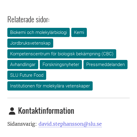
Relaterade sidor:
Biokemi och molekylärbiologi
Kemi
Jordbruksvetenskap
Kompetenscentrum för biologisk bekämpning (CBC)
Avhandlingar
Forskningsnyheter
Pressmeddelanden
SLU Future Food
Institutionen för molekylära vetenskaper
Kontaktinformation
Sidansvarig:
david.stephansson@slu.se