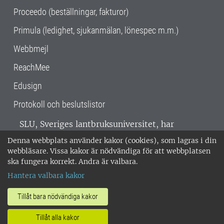
Proceedo (beställningar, fakturor)
Primula (ledighet, sjukanmälan, lönespec m.m.)
Webbmejl
ReachMee
Edusign
Protokoll och beslutslistor
SLU, Sveriges lantbruksuniversitet, har
verksamhet över hela Sverige. Huvudorter är
Denna webbplats använder kakor (cookies), som lagras i din
Alnarp, Uppsala och Umeå.
SLU är
webbläsare. Vissa kakor är nödvändiga för att webbplatsen
miljöcertifierat enligt ISO 14001. •
Telefon:
ska fungera korrekt. Andra är valbara.
018-67 10 00 • Org nr: 202100-2817 •
Om
Hantera valbara kakor
medarbetarwebben
•
SLU:s fakturaadress
•
Om SLU:s webbplatser
•
Vid KRIS
Tillåt bara nödvändiga kakor
•
Hantera kakor
•
Behandling av
Tillåt alla kakor
personuppgifter