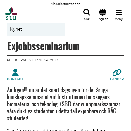
Medarbetarwebben
Till startsida
Sök
English
Meny
Nyhet
Exjobbsseminarium
PUBLICERAD: 31 JANUARI 2017
KONTAKT
LÄNKAR
Äntligen!!!, nu är det snart dags igen för det årliga
kunskapsseminariet vid Institutionen för skogens
biomaterial och teknologi (SBT) där vi uppmärksammar
våra duktiga studenter, i detta fall exjobbare och RÅG-
studenter!