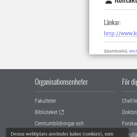
Länkar:
http://www.ks
SIDANSVARIG:
MIK
Organisationsenheter
För d
Fakulteter
Chef/l
Biblioteket
Doktor
Centrumbildningar och
Forska
samarbetsprojekt
Denna webbplats använder kakor (cookies), som
Handlä