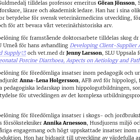
uldmedalj tilldelas professor emeritus
Göran Jönsson
, 
forskare, lärare och akademisk ledare. Han har i sina olik
tor betydelse för svensk veterinärmedicins utveckling, fö
ch för att bevara vårt veterinärhistoriska arv.
elöning för framstående doktorsarbete tilldelas skog d
U Umeå för hans avhandling
Developing Client-Supplier 
d Supply
och vet.med dr
Jenny Larsson
, SLU Uppsala 
onatal Porcine Diarrhoea, Aspects on Aetiology and Pat
elöning för föredömliga insatser inom pedagogik och u
v.adjunkt
Anna-Lena Holgersson
, AFB avd för hippologi,
a pedagogiska ledarskap inom hippologutbildningen, so
tydelse för utvecklingen av det komplexa utbildningsp
löning för föredömliga insatser i skogs- och jordbruks
las försökstekniker
Annika Arnesson
, Husdjurens miljö oc
riga engagemang och högt uppskattade insatser inom 
uktion. Hon har bidragit till utveckling av värdefulla 