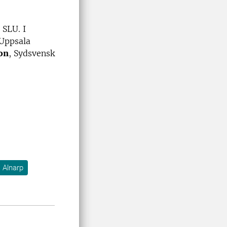
 SLU. I
 Uppsala
on
, Sydsvensk
Alnarp