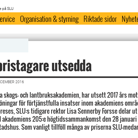
e på SLU
ervice
Organisation & styrning
Riktade sidor
Nyhet
ristagare utsedda
ECEMBER 2016
a skogs- och lantbruksakademien, har utsett 2017 års mot
löningar för förtjänstfulla insatser inom akademiens områ
eses, SLU:s tidigare rektor Lisa Sennerby Forsse delar ut
id akademiens 205:e högtidssammankomst den 28 januari 
adshus. Som vanligt tillföll många av priserna SLU-meda