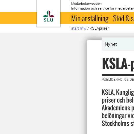
Medarbetarwebben
Information och service för medarbetar
Till startsida
Min anställning
Stöd & s
start mw
/
KSLApriser
Nyhet
KSLA-p
PUBLICERAD: 09 D
KSLA, Kunglig
priser och be
Akademiens pr
belöningar v
Stockholms st