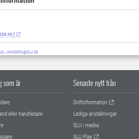
la.se/
AEL.JANSSON@SLU.SE
ig som är
Senaste nytt från
edare
Driftinformation
and eller handledare
Lediga anställningar
re
SLU i media
ggare
SLU Play