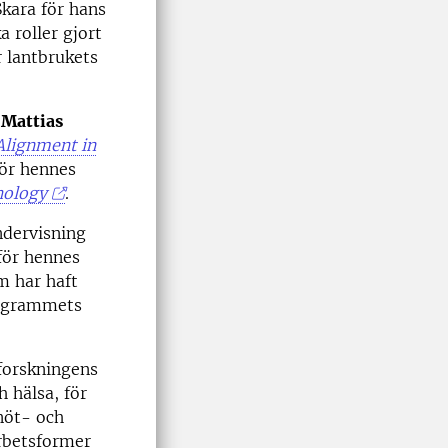
Skara för hans
a roller gjort
r lantbrukets
r
Mattias
Alignment in
för hennes
hology
.
ndervisning
 för hennes
m har haft
rogrammets
forskningens
h hälsa, för
nöt- och
arbetsformer