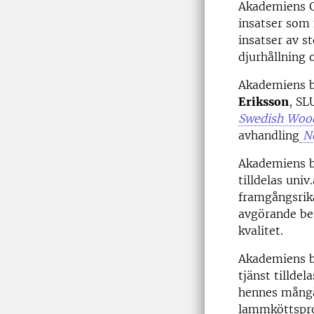
Akademiens G
insatser som 
insatser av s
djurhållning o
Akademiens b
Eriksson
, SL
Swedish Woo
avhandling
Ne
Akademiens b
tilldelas uni
framgångsrik
avgörande be
kvalitet.
Akademiens be
tjänst tillde
hennes mångå
lammköttsprod