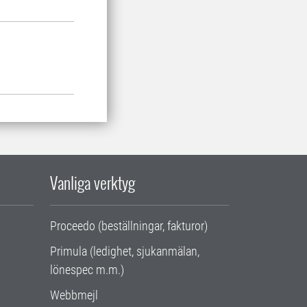
Vanliga verktyg
Proceedo (beställningar, fakturor)
Primula (ledighet, sjukanmälan,
lönespec m.m.)
Webbmejl