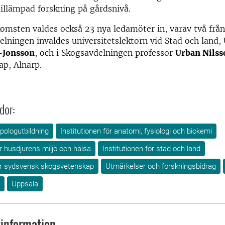
 tillämpad forskning på gårdsnivå.
msten valdes också 23 nya ledamöter in, varav två från
lningen invaldes universitetslektorn vid Stad och land,
-Jonsson
, och i Skogsavdelningen professor
Urban Nilss
p, Alnarp.
dor:
pologutbildning
Institutionen för anatomi, fysiologi och biokemi
ör husdjurens miljö och hälsa
Institutionen för stad och land
för sydsvensk skogsvetenskap
Utmärkelser och forskningsbidrag
Uppsala
information