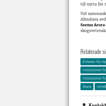
till nytta för
Vid sammanko
Allmänna avde
Seema Arora
skogsvetenska
Relaterade si
Enheten för hip
Institutionen f
Institutionen 
Skara
Umeå
Kontakt