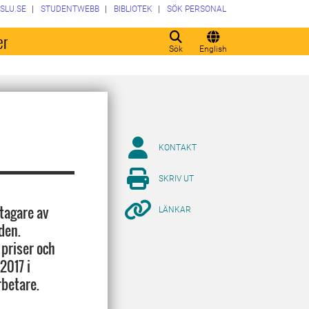
SLU.SE
STUDENTWEBB
BIBLIOTEK
SÖK PERSONAL
er
Sök
English
KONTAKT
SKRIV UT
tagare av
LÄNKAR
den.
 priser och
2017 i
rbetare.