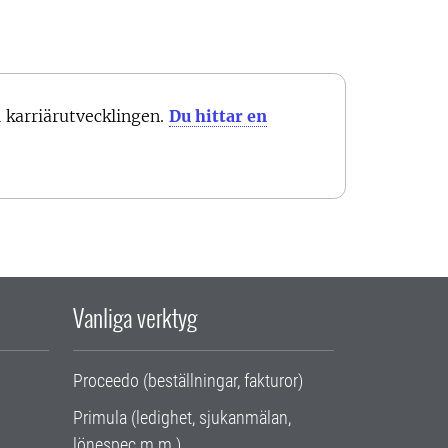
karriärutvecklingen.
Du hittar en
Vanliga verktyg
Proceedo (beställningar, fakturor)
Primula (ledighet, sjukanmälan,
lönespec m.m.)