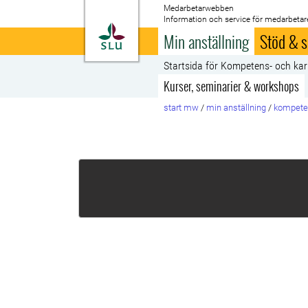
Medarbetarwebben
Information och service för medarbetar
Till startsida
Min anställning
Stöd & s
Startsida för Kompetens- och kar
Kurser, seminarier & workshops
start mw
/
min anställning
/
kompeten