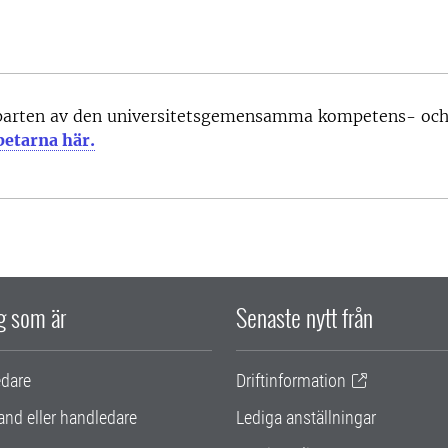
parten av den universitetsgemensamma kompetens- och 
betarna här.
ig som är
Senaste nytt från
edare
Driftinformation
and eller handledare
Lediga anställningar