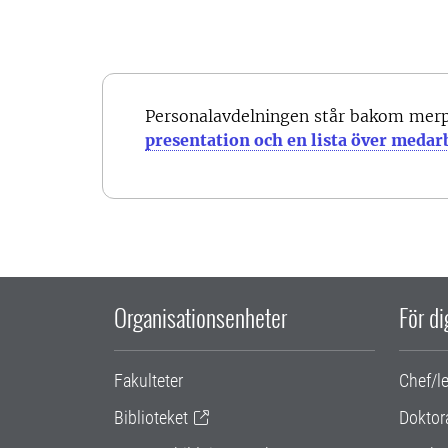
Personalavdelningen står bakom mer
presentation och en lista över medar
Organisationsenheter
För d
Fakulteter
Chef/l
Biblioteket
Doktor