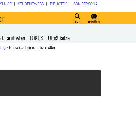
SLU.SE
STUDENTWEBB
BIBLIOTEK
SÖK PERSONAL
er
Sök
English
& lärarutbyten
FOKUS
Utmärkelser
ning
/
Kurser administrativa roller