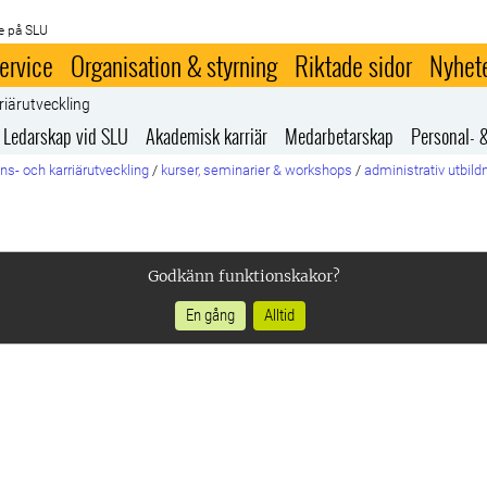
e på SLU
ervice
Organisation & styrning
Riktade sidor
Nyhet
riärutveckling
Ledarskap vid SLU
Akademisk karriär
Medarbetarskap
Personal- 
s- och karriärutveckling
/
kurser, seminarier & workshops
/
administrativ utbild
Godkänn funktionskakor?
En gång
Alltid