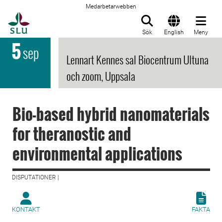
Medarbetarwebben
Till startsida
Sök
English
Meny
5
sep
Lennart Kennes sal Biocentrum Ultuna
och zoom, Uppsala
Bio-based hybrid nanomaterials
for theranostic and
environmental applications
DISPUTATIONER |
KONTAKT
FAKTA