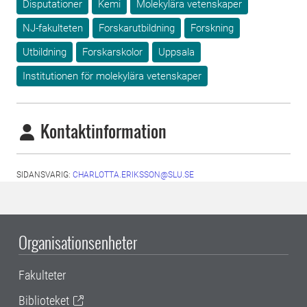
Disputationer
Kemi
Molekylära vetenskaper
NJ-fakulteten
Forskarutbildning
Forskning
Utbildning
Forskarskolor
Uppsala
Institutionen för molekylära vetenskaper
Kontaktinformation
SIDANSVARIG:
CHARLOTTA.ERIKSSON@SLU.SE
Organisationsenheter
Fakulteter
Biblioteket