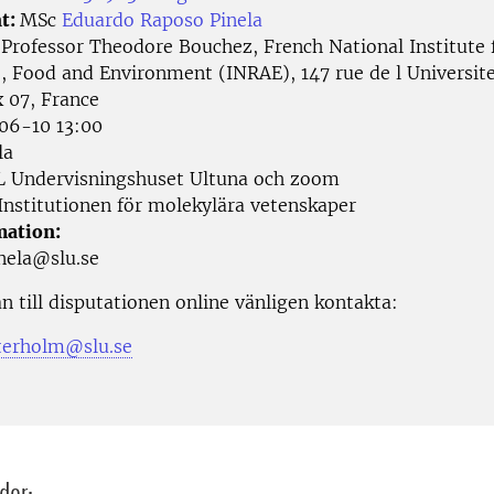
t:
MSc
Eduardo Raposo Pinela
:
Professor Theodore Bouchez, French National Institute 
e, Food and Environment (INRAE), 147 rue de l Universit
x 07, France
6-10 13:00
la
L Undervisningshuset Ultuna och zoom
Institutionen för molekylära vetenskaper
mation:
nela@slu.se
n till disputationen online vänligen kontakta:
terholm@slu.se
dor: