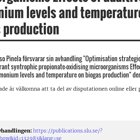
ium levels and temperatur
 production
o Pinela försvarar sin avhandling "Optimisation strategie
ant syntrophic propionate-oxidising microorganisms Effec
monium levels and temperature on biogas production" den
rade är välkomna att ta del av disputationen online eller 
avhandlingen:
https://publications.slu.se/?
/show&id=132983&lang=se