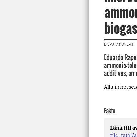
ammon
biogas
DISPUTATIONER |
Eduardo Rapos
ammonia-toler
additives, am
Alla intresse
Fakta
Länk till 
file=publ