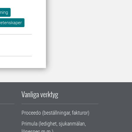
dning
 vetenskaper
Vanliga verktyg
Proceedo (beställningar, fakturor)
Primula (ledighet, sjukanmälan,
lönespec m.m.)