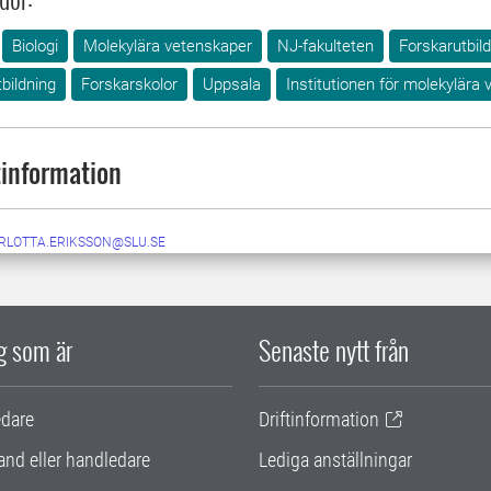
Biologi
Molekylära vetenskaper
NJ-fakulteten
Forskarutbil
bildning
Forskarskolor
Uppsala
Institutionen för molekylära
information
RLOTTA.ERIKSSON@SLU.SE
ig som är
Senaste nytt från
edare
Driftinformation
and eller handledare
Lediga anställningar