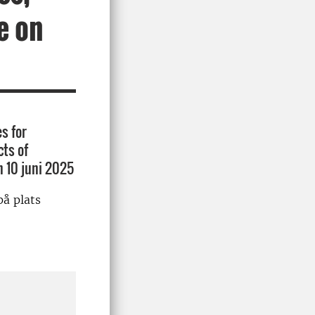
e on
s for
ts of
 10 juni 2025
på plats