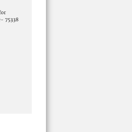
for
e- 75338