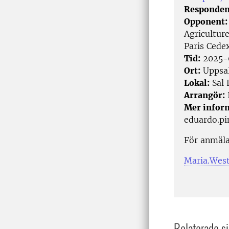
Responden
Opponent
Agricultur
Paris Cede
Tid:
2025-0
Ort:
Uppsa
Lokal:
Sal 
Arrangör:
Mer infor
eduardo.pi
För anmäla
Maria.Wes
Relaterade si