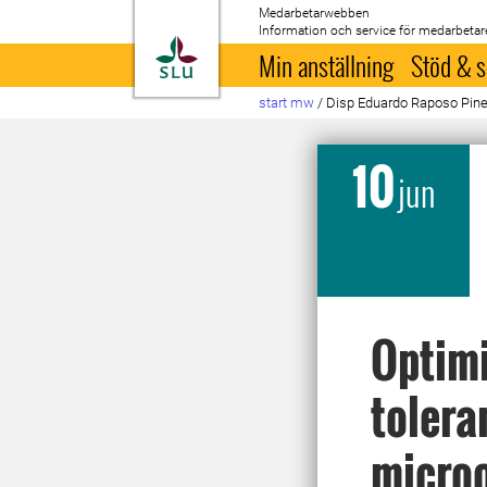
Medarbetarwebben
Information och service för medarbetar
Till startsida
Min anställning
Stöd & s
start mw
/
Disp Eduardo Raposo Pine
10
jun
Optimi
tolera
microo