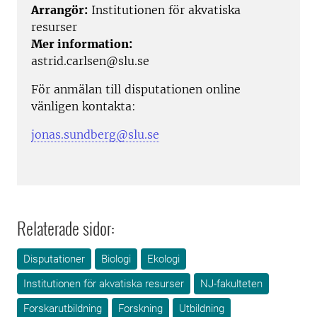
Arrangör:
Institutionen för akvatiska
resurser
Mer information:
astrid.carlsen@slu.se
För anmälan till disputationen online
vänligen kontakta:
jonas.sundberg@slu.se
Relaterade sidor:
Disputationer
Biologi
Ekologi
Institutionen för akvatiska resurser
NJ-fakulteten
Forskarutbildning
Forskning
Utbildning