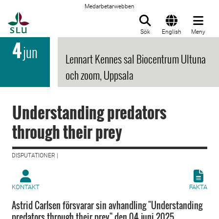
Medarbetarwebben
Till startsida
Sök
English
Meny
4
jun
Lennart Kennes sal Biocentrum Ultuna
och zoom, Uppsala
Understanding predators
through their prey
DISPUTATIONER |
KONTAKT
FAKTA
Astrid Carlsen försvarar sin avhandling "Understanding
predators through their prey" den 04 juni 2025