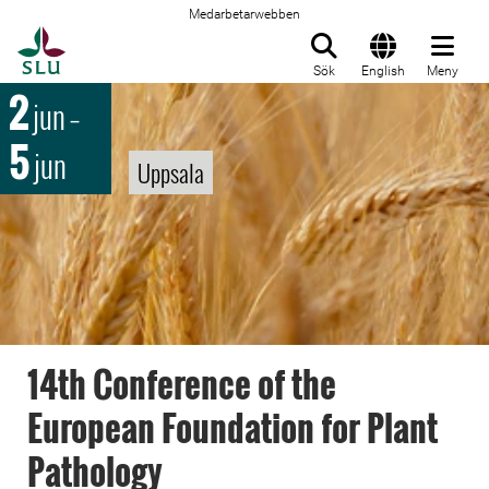
Medarbetarwebben
Till startsida
Sök
English
Meny
2
jun
–
5
jun
Uppsala
14th Conference of the
European Foundation for Plant
Pathology