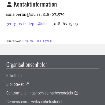
Kontaktinformation
anna.berlin@slu.se, 018-671579
georgios.tzelepis@slu.se
, 018-67 15 03
SIDANSVARIG:
CAJSA.LITHELL@SLU.SE
Organisationsenheter
Fakulteter
Biblioteket
Centrumbildningar och samarbetsprojekt
Gemensamma verksamhetsstödet