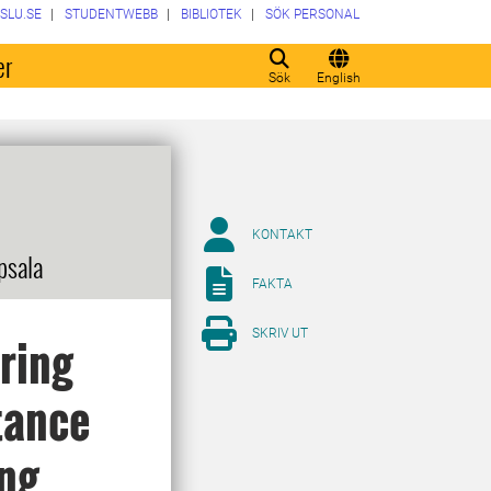
SLU.SE
STUDENTWEBB
BIBLIOTEK
SÖK PERSONAL
er
Sök
English
KONTAKT
psala
FAKTA
SKRIV UT
oring
tance
ing