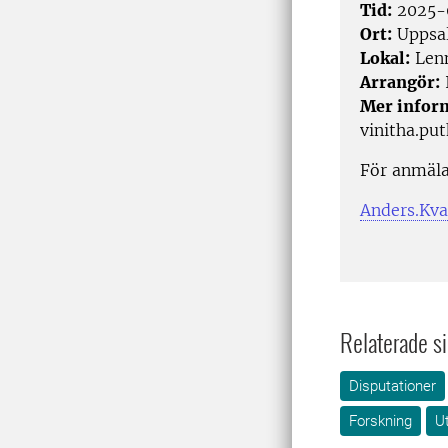
Tid:
2025-
Ort:
Uppsa
Lokal:
Lenn
Arrangör:
I
Mer infor
vinitha.pu
För anmäla
Anders.Kv
Relaterade si
Disputationer
Forskning
Ut