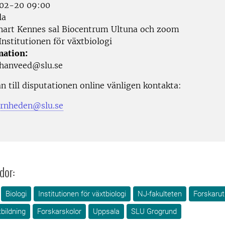
02-20 09:00
la
art Kennes sal Biocentrum Ultuna och zoom
nstitutionen för växtbiologi
mation:
thanveed@slu.se
n till disputationen online vänligen kontakta:
arnheden@slu.se
dor:
Biologi
Institutionen för växtbiologi
NJ-fakulteten
Forskarut
bildning
Forskarskolor
Uppsala
SLU Grogrund