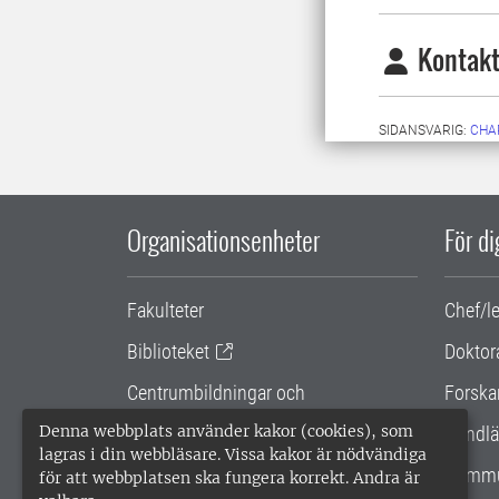
Kontakt
SIDANSVARIG:
CHA
Organisationsenheter
För d
Fakulteter
Chef/l
Biblioteket
Doktor
Centrumbildningar och
Forska
samarbetsprojekt
Denna webbplats använder kakor (cookies), som
Handlä
lagras i din webbläsare. Vissa kakor är nödvändiga
Gemensamma verksamhetsstödet
Kommu
för att webbplatsen ska fungera korrekt. Andra är