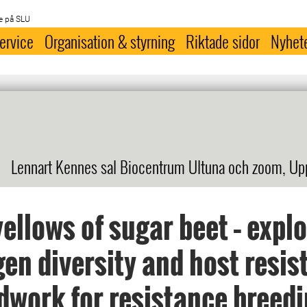
e på SLU
ervice
Organisation & styrning
Riktade sidor
Nyhet
Lennart Kennes sal Biocentrum Ultuna och zoom, Up
yellows of sugar beet – expl
en diversity and host resis
work for resistance breed