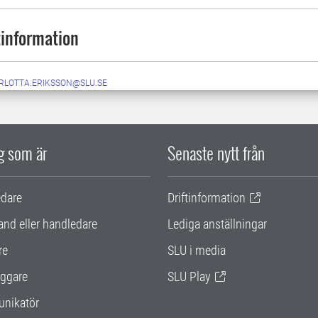
information
RLOTTA.ERIKSSON@SLU.SE
ig som är
Senaste nytt från
edare
Driftinformation
and eller handledare
Lediga anställningar
re
SLU i media
ggare
SLU Play
nikatör