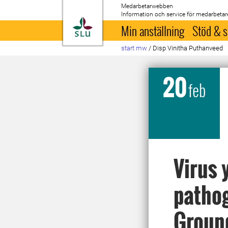
Medarbetarwebben
Information och service för medarbetar
Till startsida
Min anställning
Stöd & s
start mw
/
Disp Vinitha Puthanveed
20
feb
Virus 
pathog
Ground