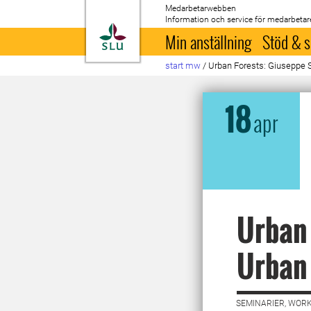
Medarbetarwebben
Information och service för medarbetar
Till startsida
Min anställning
Stöd & s
start mw
/
Urban Forests: Giuseppe
18
apr
Urban 
Urban
SEMINARIER, WORK