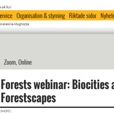
e på SLU
ervice
Organisation & styrning
Riktade sidor
Nyhet
 Scarascia-Mugnozza
Zoom, Online
Forests webinar: Biocities 
 Forestscapes
SHOPS |