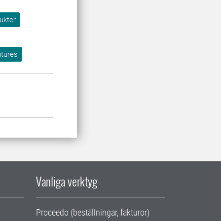
ukter
tures
Vanliga verktyg
Proceedo (beställningar, fakturor)