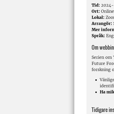
Tid:
2024-0
Ort:
Online
Lokal:
Zo
Arrangör:
Mer infor
Språk:
Eng
Om webbin
Serien om 
Future Fore
forskning o
Vänlig
identif
Ha mik
Tidigare i