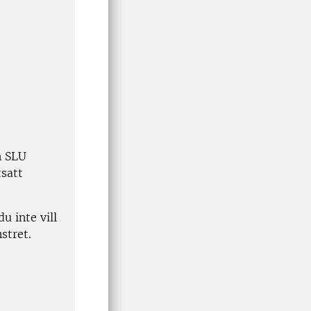
h SLU
tsatt
u inte vill
stret.