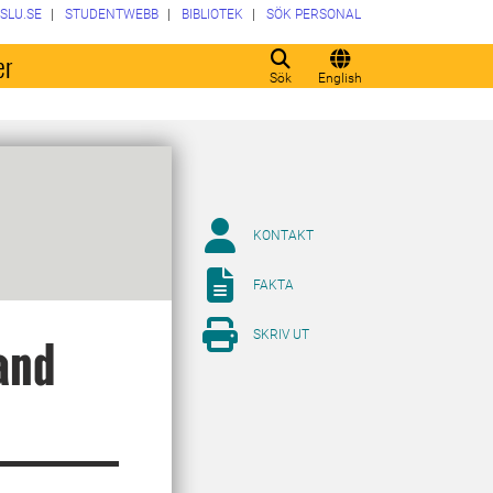
SLU.SE
STUDENTWEBB
BIBLIOTEK
SÖK PERSONAL
er
Sök
English
KONTAKT
FAKTA
SKRIV UT
and