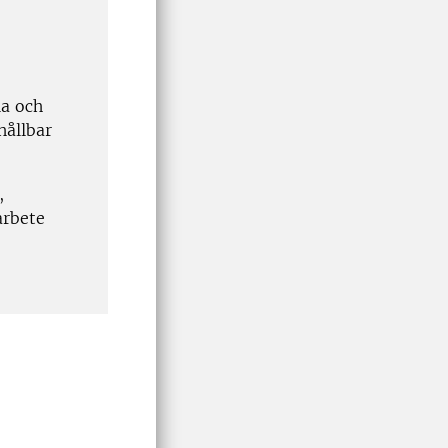
la och
hållbar
,
arbete