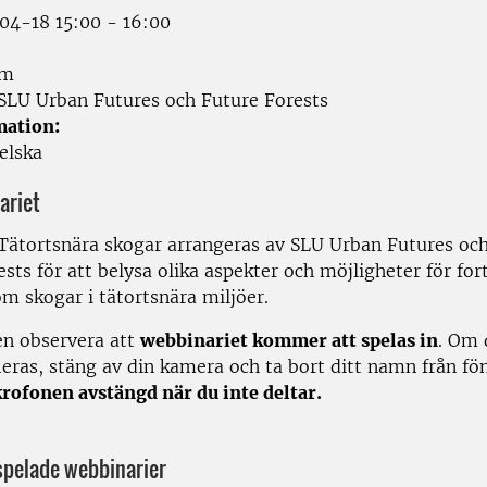
4-18 15:00 - 16:00
om
SLU Urban Futures och Future Forests
mation:
elska
ariet
Tätortsnära skogar arrangeras av SLU Urban Futures oc
sts för att belysa olika aspekter och möjligheter för for
m skogar i tätortsnära miljöer.
en observera att
webbinariet kommer att spelas in
. Om d
ieras, stäng av din kamera och ta bort ditt namn från fön
rofonen avstängd när du inte deltar.
nspelade webbinarier