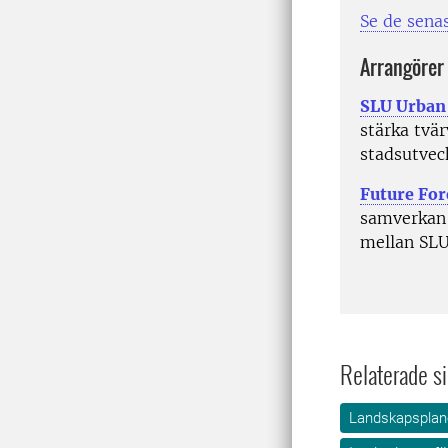
Se de senas
Arrangörer
SLU Urban
stärka tvä
stadsutveck
Future For
samverkan
mellan SLU
Relaterade si
Landskapsplane