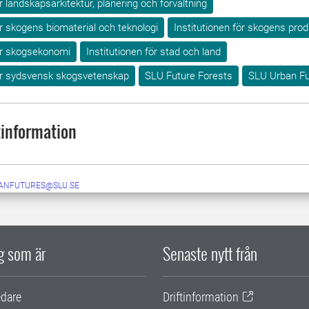
ör landskapsarkitektur, planering och förvaltning
ör skogens biomaterial och teknologi
Institutionen för skogens prod
för skogsekonomi
Institutionen för stad och land
för sydsvensk skogsvetenskap
SLU Future Forests
SLU Urban Fu
information
ANFUTURES@SLU.SE
ig som är
Senaste nytt från
edare
Driftinformation