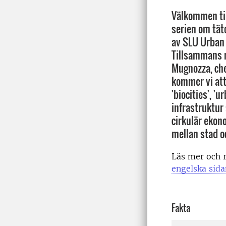
Välkommen til
serien om tät
av SLU Urban 
Tillsammans 
Mugnozza, chef
kommer vi att 
'biocities', '
infrastruktur 
cirkulär ekon
mellan stad o
Läs mer och r
engelska sida
Fakta