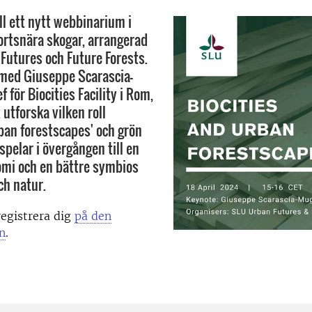
l ett nytt webbinarium i
ortsnära skogar, arrangerad
Futures och Future Forests.
med Giuseppe Scarascia-
 för Biocities Facility i Rom,
utforska vilken roll
urban forestscapes' och grön
spelar i övergången till en
omi och en bättre symbios
ch natur.
egistrera dig
på den
n
.