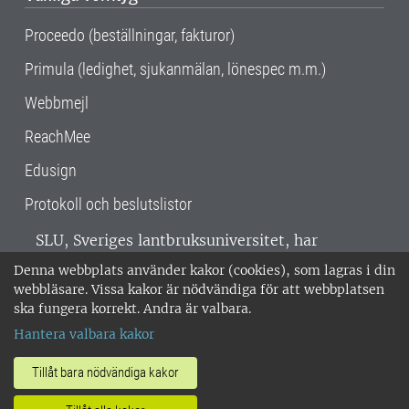
Proceedo (beställningar, fakturor)
Primula (ledighet, sjukanmälan, lönespec m.m.)
Webbmejl
ReachMee
Edusign
Protokoll och beslutslistor
SLU, Sveriges lantbruksuniversitet, har
verksamhet över hela Sverige. Huvudorter är
Denna webbplats använder kakor (cookies), som lagras i din
Alnarp, Uppsala och Umeå.
SLU är
webbläsare. Vissa kakor är nödvändiga för att webbplatsen
miljöcertifierat enligt ISO 14001. •
Telefon:
ska fungera korrekt. Andra är valbara.
018-67 10 00 • Org nr: 202100-2817 •
Om
Hantera valbara kakor
medarbetarwebben
•
SLU:s fakturaadress
•
Om SLU:s webbplatser
•
Vid KRIS
Tillåt bara nödvändiga kakor
•
Hantera kakor
•
Behandling av