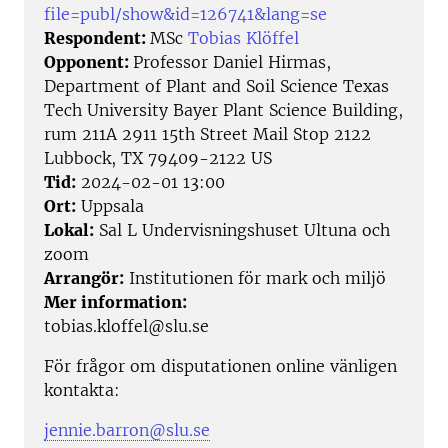
file=publ/show&id=126741&lang=se
Respondent:
MSc
Tobias Klöffel
Opponent:
Professor Daniel Hirmas,
Department of Plant and Soil Science Texas
Tech University Bayer Plant Science Building,
rum 211A 2911 15th Street Mail Stop 2122
Lubbock, TX 79409-2122 US
Tid:
2024-02-01 13:00
Ort:
Uppsala
Lokal:
Sal L Undervisningshuset Ultuna och
zoom
Arrangör:
Institutionen för mark och miljö
Mer information:
tobias.kloffel@slu.se
För frågor om disputationen online vänligen
kontakta:
jennie.barron@slu.se