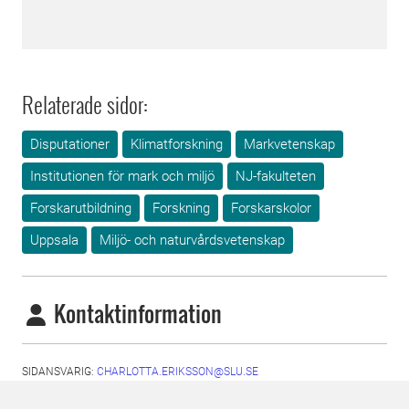
Relaterade sidor:
Disputationer
Klimatforskning
Markvetenskap
Institutionen för mark och miljö
NJ-fakulteten
Forskarutbildning
Forskning
Forskarskolor
Uppsala
Miljö- och naturvårdsvetenskap
Kontaktinformation
SIDANSVARIG:
CHARLOTTA.ERIKSSON@SLU.SE