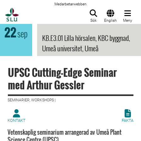
Medarbetarwebben
Till startsida
Sök
English
Meny
22
sep
KB.E3.01 Lilla hörsalen, KBC byggnad,
Umeå universitet, Umeå
UPSC Cutting-Edge Seminar
med Arthur Gessler
SEMINARIER, WORKSHOPS |
KONTAKT
FAKTA
Vetenskaplig seminarium arrangerad av Umeå Plant
Science Centre (UPSC)