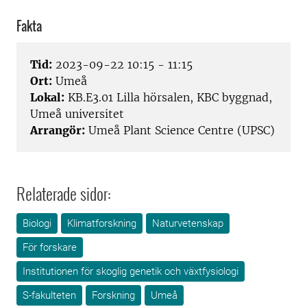
Fakta
Tid:
2023-09-22 10:15 - 11:15
Ort:
Umeå
Lokal:
KB.E3.01 Lilla hörsalen, KBC byggnad,
Umeå universitet
Arrangör:
Umeå Plant Science Centre (UPSC)
Relaterade sidor:
Biologi
Klimatforskning
Naturvetenskap
För forskare
Institutionen för skoglig genetik och växtfysiologi
S-fakulteten
Forskning
Umeå