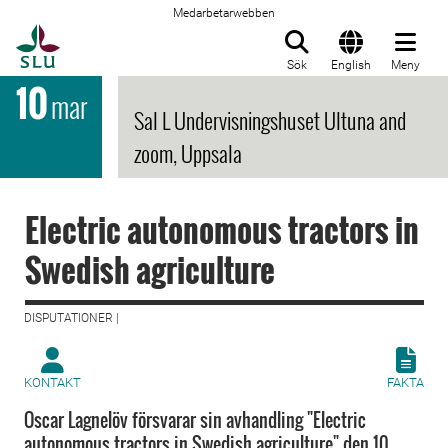
Medarbetarwebben
Till startsida
Sök
English
Meny
10
mar
Sal L Undervisningshuset Ultuna and
zoom, Uppsala
Electric autonomous tractors in
Swedish agriculture
DISPUTATIONER |
KONTAKT
FAKTA
Oscar Lagnelöv försvarar sin avhandling "Electric
autonomous tractors in Swedish agriculture" den 10