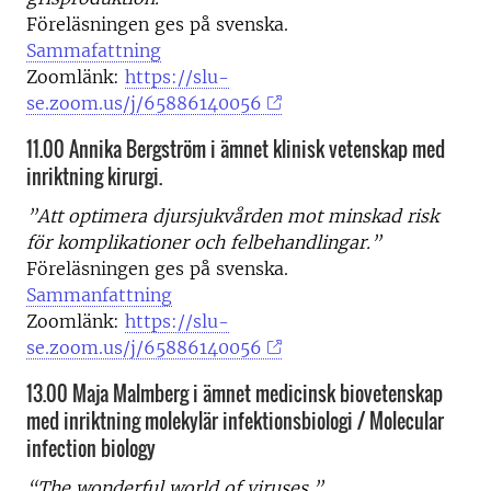
Föreläsningen ges på svenska.
Sammafattning
Zoomlänk:
https://slu-
se.zoom.us/j/65886140056
11.00 Annika Bergström i ämnet klinisk vetenskap med
inriktning kirurgi.
”Att optimera djursjukvården mot minskad risk
för komplikationer och felbehandlingar.”
Föreläsningen ges på svenska.
Sammanfattning
Zoomlänk:
https://slu-
se.zoom.us/j/65886140056
13.00 Maja Malmberg i ämnet medicinsk biovetenskap
med inriktning molekylär infektionsbiologi / Molecular
infection biology
“The wonderful world of viruses.”