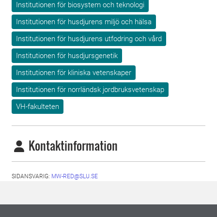
Institutionen för biosystem och teknologi
Institutionen för husdjurens miljö och hälsa
Institutionen för husdjurens utfodring och vård
Institutionen för husdjursgenetik
Institutionen för kliniska vetenskaper
Institutionen för norrländsk jordbruksvetenskap
VH-fakulteten
Kontaktinformation
SIDANSVARIG:
MW-RED@SLU.SE