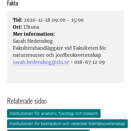
Fakta
Tid:
2020-11-18 09:00 - 15:00
Ort:
Ultuna
Mer information:
Sarah Hedenskog
Fakultetshandläggare vid Fakulteten för
naturresurser och jordbruksvetenskap
sarah.hedenskog@slu.se
• 018-67 12 09
Relaterade sidor:
Institutionen för anatomi, fysiologi och biokemi
Institutionen för biomedicin och veterinär folkhälsovetenskap