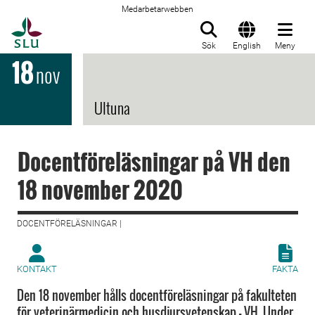
Medarbetarwebben
Till startsida
Sök
English
Meny
18
nov
Ultuna
Docentföreläsningar på VH den
18 november 2020
DOCENTFÖRELÄSNINGAR |
KONTAKT
FAKTA
Den 18 november hålls docentföreläsningar på fakulteten
för veterinärmedicin och husdjursvetenskap – VH. Under