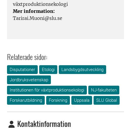
växtproduktionsekologi
Mer information:
Tarirai.Muoni@slu.se
Relaterade sidor:
Disputationer
Etologi
Landsbygdsutveckling
Jordbruksvetenskap
Institutionen för växtproduktionsekologi
NJ-fakulteten
Forskarutbildning
Forskning
Uppsala
SLU Global
Kontaktinformation