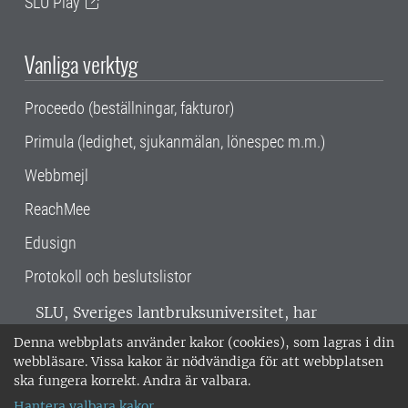
SLU Play
Vanliga verktyg
Proceedo (beställningar, fakturor)
Primula (ledighet, sjukanmälan, lönespec m.m.)
Webbmejl
ReachMee
Edusign
Protokoll och beslutslistor
SLU, Sveriges lantbruksuniversitet, har
verksamhet över hela Sverige. Huvudorter är
Denna webbplats använder kakor (cookies), som lagras i din
Alnarp, Uppsala och Umeå.
SLU är
webbläsare. Vissa kakor är nödvändiga för att webbplatsen
miljöcertifierat enligt ISO 14001. •
Telefon:
ska fungera korrekt. Andra är valbara.
018-67 10 00 • Org nr: 202100-2817 •
Om
Hantera valbara kakor