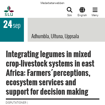
Medarbetarwebben
Till startsida
Sök
English
Meny
24
sep
Adhumbla, Ultuna, Uppsala
Integrating legumes in mixed
crop-livestock systems in east
Africa: Farmers´perceptions,
ecosystem services and
support for decision making
DISPUTATIONER |