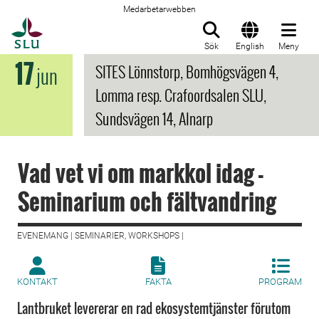
Medarbetarwebben
Till startsida
Sök
English
Meny
17
SITES Lönnstorp, Bomhögsvägen 4,
jun
Lomma resp. Crafoordsalen SLU,
Sundsvägen 14, Alnarp
Vad vet vi om markkol idag -
Seminarium och fältvandring
EVENEMANG | SEMINARIER, WORKSHOPS |
KONTAKT
FAKTA
PROGRAM
Lantbruket levererar en rad ekosystemtjänster förutom