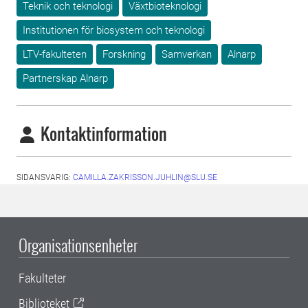
Teknik och teknologi
Växtbioteknologi
Institutionen för biosystem och teknologi
LTV-fakulteten
Forskning
Samverkan
Alnarp
Partnerskap Alnarp
Kontaktinformation
SIDANSVARIG:
CAMILLA.ZAKRISSON.JUHLIN@SLU.SE
Organisationsenheter
Fakulteter
Biblioteket