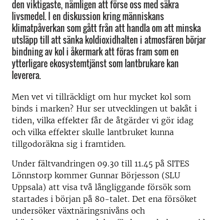
den viktigaste, nämligen att förse oss med säkra
livsmedel. I en diskussion kring människans
klimatpåverkan som gått från att handla om att minska
utsläpp till att sänka koldioxidhalten i atmosfären börjar
bindning av kol i åkermark att föras fram som en
ytterligare ekosystemtjänst som lantbrukare kan
leverera.
Men vet vi tillräckligt om hur mycket kol som
binds i marken? Hur ser utvecklingen ut bakåt i
tiden, vilka effekter får de åtgärder vi gör idag
och vilka effekter skulle lantbruket kunna
tillgodoräkna sig i framtiden.
Under fältvandringen 09.30 till 11.45 på SITES
Lönnstorp kommer Gunnar Börjesson (SLU
Uppsala) att visa två långliggande försök som
startades i början på 80-talet. Det ena försöket
undersöker växtnäringsnivåns och