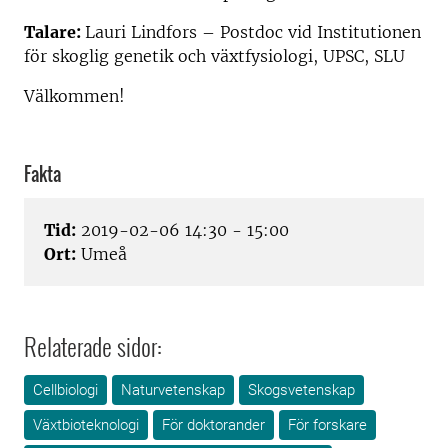
Talare:
Lauri Lindfors – Postdoc vid Institutionen
för skoglig genetik och växtfysiologi, UPSC, SLU
Välkommen!
Fakta
Tid:
2019-02-06 14:30 - 15:00
Ort:
Umeå
Relaterade sidor:
Cellbiologi
Naturvetenskap
Skogsvetenskap
Växtbioteknologi
För doktorander
För forskare