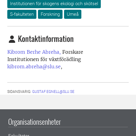
Institutionen för skogens ekologi och skötsel
S-fakulteten
Forskning
Umeå
Kontaktinformation
Kibrom Berhe Abreha,
Forskare
Institutionen för växtförädling
kibrom.abreha@slu.se
,
SIDANSVARIG:
GUSTAF.EGNELL@SLU.SE
Organisationsenheter