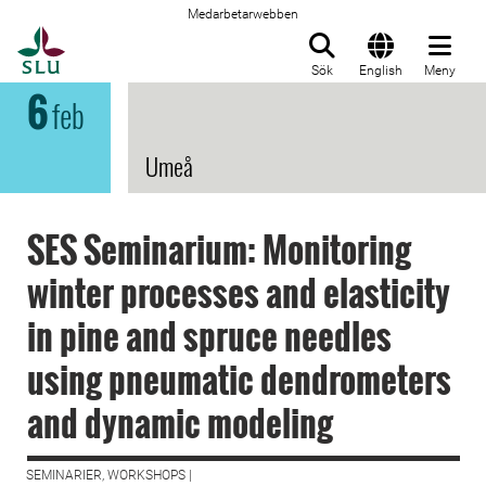
Medarbetarwebben
Till startsida
Sök
English
Meny
6
feb
Umeå
SES Seminarium: Monitoring
winter processes and elasticity
in pine and spruce needles
using pneumatic dendrometers
and dynamic modeling
SEMINARIER, WORKSHOPS |