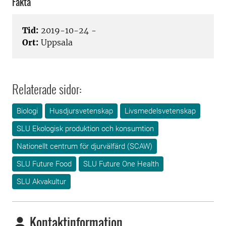
Fakta
Tid:
2019-10-24 -
Ort:
Uppsala
Relaterade sidor:
Biologi
Husdjursvetenskap
Livsmedelsvetenskap
SLU Ekologisk produktion och konsumtion
Nationellt centrum för djurvälfärd (SCAW)
SLU Future Food
SLU Future One Health
SLU Akvakultur
Kontaktinformation