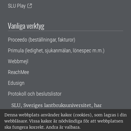
SLU Play
Vanliga verktyg
Proceedo (beställningar, fakturor)
Primula (ledighet, sjukanmälan, lönespec m.m.)
Webbmejl
ReachMee
Edusign
Protokoll och beslutslistor
SLU, Sveriges lantbruksuniversitet, har
verksamhet över hela Sverige. Huvudorter är
Denna webbplats använder kakor (cookies), som lagras i din
Alnarp, Uppsala och Umeå.
SLU är
webbläsare. Vissa kakor är nödvändiga för att webbplatsen
miljöcertifierat enligt ISO 14001. •
Telefon:
ska fungera korrekt. Andra är valbara.