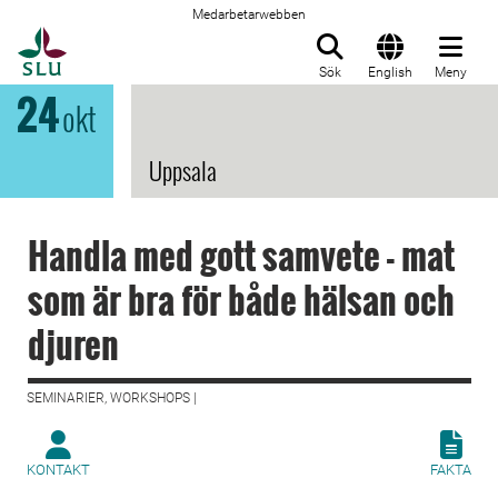
Medarbetarwebben
Till startsida
Sök
English
Meny
24
okt
Uppsala
Handla med gott samvete - mat
som är bra för både hälsan och
djuren
SEMINARIER, WORKSHOPS |
KONTAKT
FAKTA