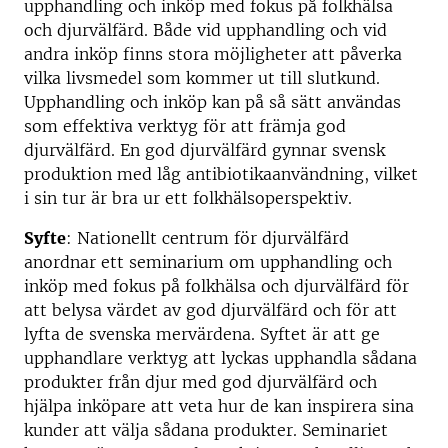
upphandling och inköp med fokus på folkhälsa
och djurvälfärd. Både vid upphandling och vid
andra inköp finns stora möjligheter att påverka
vilka livsmedel som kommer ut till slutkund.
Upphandling och inköp kan på så sätt användas
som effektiva verktyg för att främja god
djurvälfärd. En god djurvälfärd gynnar svensk
produktion med låg antibiotikaanvändning, vilket
i sin tur är bra ur ett folkhälsoperspektiv.
Syfte
: Nationellt centrum för djurvälfärd
anordnar ett seminarium om upphandling och
inköp med fokus på folkhälsa och djurvälfärd för
att belysa värdet av god djurvälfärd och för att
lyfta de svenska mervärdena. Syftet är att ge
upphandlare verktyg att lyckas upphandla sådana
produkter från djur med god djurvälfärd och
hjälpa inköpare att veta hur de kan inspirera sina
kunder att välja sådana produkter. Seminariet