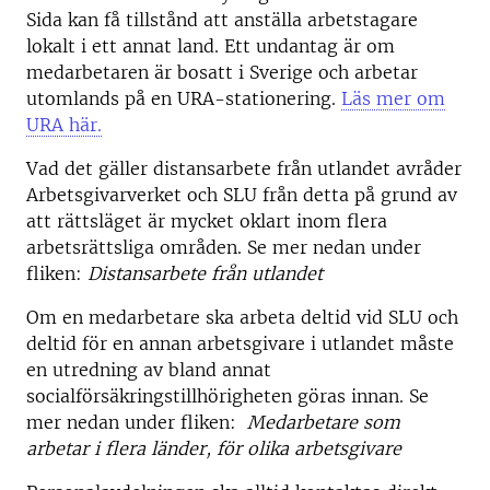
Sida kan få tillstånd att anställa arbetstagare
lokalt i ett annat land. Ett undantag är om
medarbetaren är bosatt i Sverige och arbetar
utomlands på en URA-stationering.
Läs mer om
URA här.
Vad det gäller distansarbete från utlandet avråder
Arbetsgivarverket och SLU från detta på grund av
att rättsläget är mycket oklart inom flera
arbetsrättsliga områden. Se mer nedan under
fliken:
Distansarbete från utlandet
Om en medarbetare ska arbeta deltid vid SLU och
deltid för en annan arbetsgivare i utlandet måste
en utredning av bland annat
socialförsäkringstillhörigheten göras innan. Se
mer nedan under fliken:
Medarbetare som
arbetar i flera länder, för olika arbetsgivare