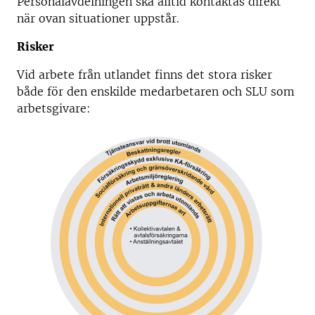
Personalavdelningen ska alltid kontaktas direkt
när ovan situationer uppstår.
Risker
Vid arbete från utlandet finns det stora risker
både för den enskilde medarbetaren och SLU som
arbetsgivare: