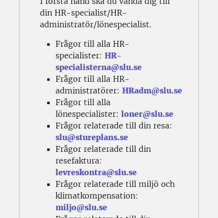
I första hand ska du vända dig till
din HR-specialist/HR-
administratör/lönespecialist.
Frågor till alla HR-
specialister:
HR-
specialisterna@slu.se
Frågor till alla HR-
administratörer:
HRadm@slu.se
Frågor till alla
lönespecialister:
loner@slu.se
Frågor relaterade till din resa:
slu@stureplans.se
Frågor relaterade till din
resefaktura:
levreskontra@slu.se
Frågor relaterade till miljö och
klimatkompensation:
miljo@slu.se