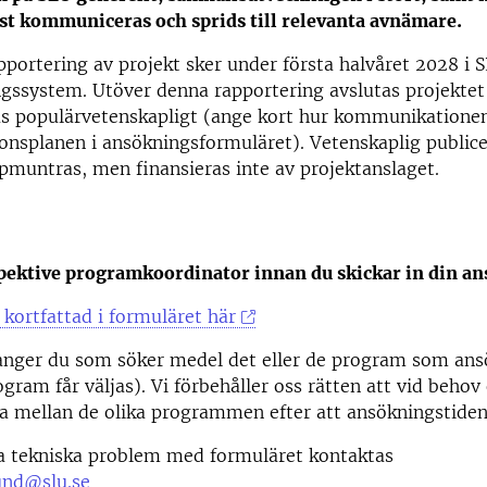
äst kommuniceras och sprids till relevanta avnämare.
pportering av projekt sker under första halvåret 2028 i 
gssystem. Utöver denna rapportering avslutas projektet
 populärvetenskapligt (ange kort hur kommunikationen 
nsplanen i ansökningsformuläret). Vetenskaplig publice
pmuntras, men finansieras inte av projektanslaget.
pektive programkoordinator innan du skickar in din a
kortfattad i formuläret här
 anger du som söker medel det eller de program som ans
ogram får väljas). Vi förbehåller oss rätten att vid beho
 mellan de olika programmen efter att ansökningstiden 
la tekniska problem med formuläret kontaktas
und@slu.se