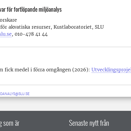
ar för fortlöpande miljöanalys
forskare
 för akvatiska resurser, Kustlaboratoriet, SLU
lu.se
, 010-478 41 44
om fick medel i förra omgången (2026):
Utvecklingsproj
JOANALYS@SLU.SE
ig som är
Senaste nytt från