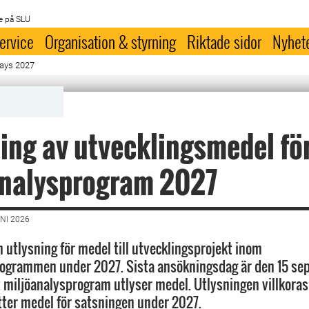
e på SLU
ervice
Organisation & styrning
Riktade sidor
Nyhet
lays 2027
ing av utvecklingsmedel fö
analysprogram 2027
NI 2026
 utlysning för medel till utvecklingsprojekt inom
rogrammen under 2027. Sista ansökningsdag är den 15 s
v miljöanalysprogram utlyser medel. Utlysningen villkoras
tter medel för satsningen under 2027.