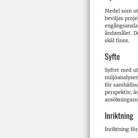
Medel som utl
beviljas proj
engångsanslag
ändamålet. De
skäl finns.
Syfte
Syftet med ut
miljöanalysen
för samhällsu
perspektiv, ä
ansökningarn
Inriktning
Inriktning fö