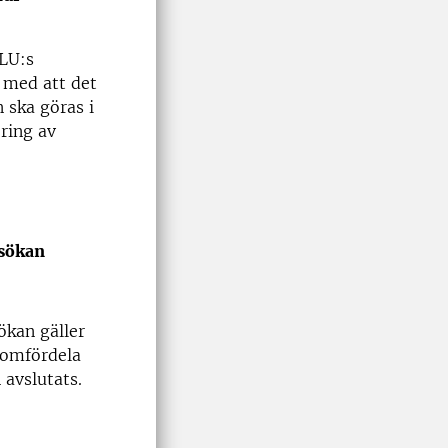
SLU:s
 med att det
ska göras i
ring av
nsökan
ökan gäller
v omfördela
avslutats.