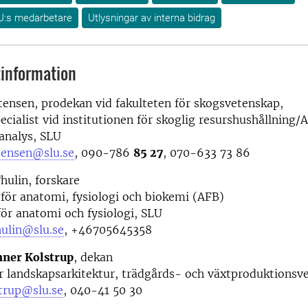
U:s medarbetare
Utlysningar av interna bidrag
information
stensen, prodekan vid fakulteten för skogsvetenskap,
ecialist vid institutionen för skoglig resurshushållning/
analys, SLU
stensen@slu.se
, 090-786
85 27
, 070-633 73 86
hulin, forskare
 för anatomi, fysiologi och biokemi (AFB)
ör anatomi och fysiologi, SLU
hulin@slu.se
, +46705645358
nner Kolstrup
, dekan
r landskapsarkitektur, trädgårds- och växtproduktionsv
strup@slu.se
, 040-41 50 30