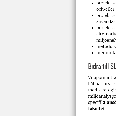
projekt s
och/elle
projekt s
användas 
projekt s
alternati
miljöanal
metodutv
mer omfa
Bidra till S
Vi uppmuntr
hållbar utvec
med strategi
miljöanalysp
specifikt
ansö
fakultet
.