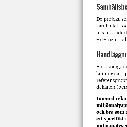
Samhällsbe
De projekt so
samhällets oc
beslutsunderl
externa uppd
Handläggni
Ansökningarn
kommer att p
referensgrupp
dekanen (bero
Innan du ski
miljöanalysp
och bra som m
ett specifikt
miljöanalysen