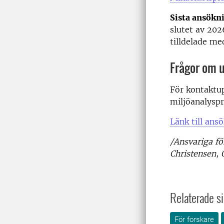
Sista ansökn
slutet av 202
tilldelade me
Frågor om 
För kontaktup
miljöanalysp
Länk till ans
/Ansvariga fö
Christensen, 
Relaterade si
För forskare