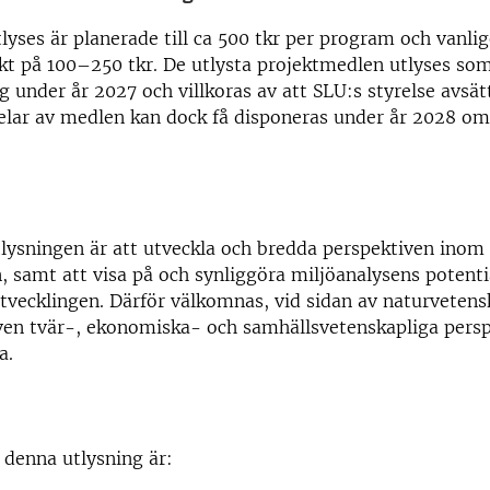
yses är planerade till ca 500 tkr per program och vanli
ekt på 100–250 tkr. De utlysta projektmedlen utlyses som
 under år 2027 och villkoras av att SLU:s styrelse avsät
lar av medlen kan dock få disponeras under år 2028 om
lysningen är att utveckla och bredda perspektiven inom
, samt att visa på och synliggöra miljöanalysens potenti
tvecklingen. Därför välkomnas, vid sidan av naturvetens
ven tvär-, ekonomiska- och samhällsvetenskapliga persp
a.
r denna utlysning är: