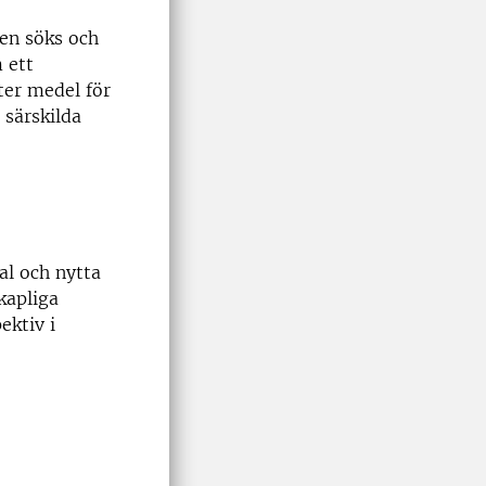
gen söks och
 ett
ter medel för
 särskilda
al och nytta
kapliga
ektiv i