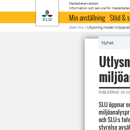
Medarbetarwebben
Information och service för medarbetar
Till startsida
Min anställning
Stöd & s
start mw
/
Utlysning medel miljöana
Nyhet
Utlysn
miljö
PUBLICERAD: 24 JU
SLU öppnar en
miljöanalysp
och SLU:s tol
styrelse avsä