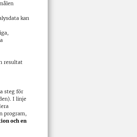
smålen
alysdata kan
iga,
la
 resultat
a steg för
n). I linje
lera
an program,
tion och en