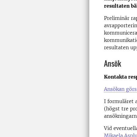
resultaten b
Preliminär ra
avrapporterin
kommuniceras
kommunikatio
resultaten up
Ansök
Kontakta res
Ansökan görs 
I formuläret
(högst tre pr
ansökningarna
Vid eventuel
Mikaela.Aspl