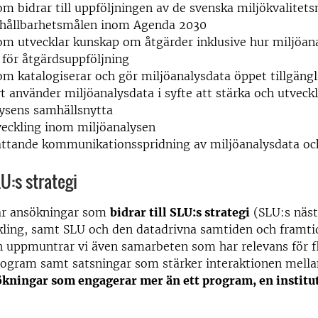
om bidrar till uppföljningen av de svenska miljökvalitet
r hållbarhetsmålen inom Agenda 2030
om utvecklar kunskap om åtgärder inklusive hur miljöan
för åtgärdsuppföljning
om katalogiserar och gör miljöanalysdata öppet tillgängl
vt använder miljöanalysdata i syfte att stärka och utveck
ysens samhällsnytta
eckling inom miljöanalysen
ttande kommunikationsspridning av miljöanalysdata och
LU:s strategi
ar ansökningar som
bidrar till SLU:s strategi
(SLU:s näst
kling, samt SLU och den datadrivna samtiden och framtide
n uppmuntrar vi även samarbeten som har relevans för f
rogram samt satsningar som stärker interaktionen mell
kningar som engagerar mer än ett program, en institu