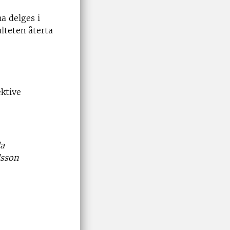
a delges i
ulteten återta
ektive
la
lsson