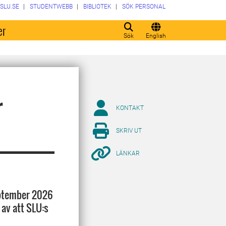
SLU.SE
STUDENTWEBB
BIBLIOTEK
SÖK PERSONAL
er
Sök
English
r
KONTAKT
SKRIV UT
LÄNKAR
eptember 2026
 av att SLU:s