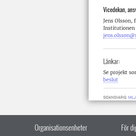
Vicedekan, ansv
Jens Olsson, 
Institutionen
jens.olsson@s
Länkar:
Se projekt s
beslut
SIDANSVARIG:
MIL
Organisationsenheter
För d