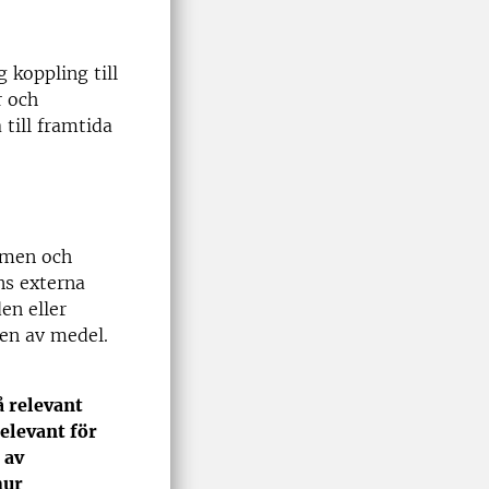
 koppling till
r och
till framtida
mmen och
ns externa
en eller
gen av medel.
å relevant
relevant för
 av
hur