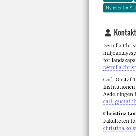
Nyheter för SL
Kontakt
Pernilla Chri
miljöanalyssp
för landskaps
pernilla.chri
Carl-Gustaf T
Institutionen
Avdelningen f
carl-gustaf.t
Christina Lu
Fakulteten fö
christina.kol