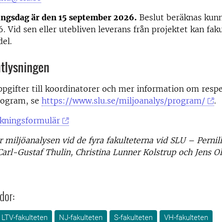
ingsdag är den 15 september 2026.
Beslut beräknas kunn
6. Vid sen eller utebliven leverans från projektet kan fak
del.
utlysningen
pgifter till koordinatorer och mer information om resp
rogram, se
https://www.slu.se/miljoanalys/program/
.
ökningsformulär
r miljöanalysen vid de fyra fakulteterna vid SLU – Pernil
Carl-Gustaf Thulin, Christina Lunner Kolstrup och Jens O
dor:
LTV-fakulteten
NJ-fakulteten
S-fakulteten
VH-fakulteten