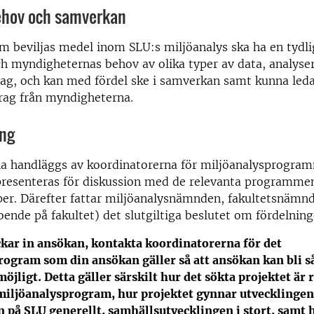
hov och samverkan
m beviljas medel inom SLU:s miljöanalys ska ha en tydlig
h myndigheternas behov av olika typer av data, analyse
ag, och kan med fördel ske i samverkan samt kunna leda 
rag från myndigheterna.
ng
a handläggs av koordinatorerna för miljöanalysprogra
resenteras för diskussion med de relevanta programme
er. Därefter fattar miljöanalysnämnden, fakultetsnämnd
ende på fakultet) det slutgiltiga beslutet om fördelnin
ckar in ansökan, kontakta koordinatorerna för det
rogram som din ansökan gäller så att ansökan kan bli s
öjligt. Detta gäller särskilt hur det sökta projektet är 
 miljöanalysprogram, hur projektet gynnar utvecklingen
 på SLU generellt, samhällsutvecklingen i stort, samt 