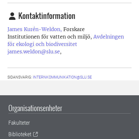
Kontaktinformation
James Kurén-Weldon,
Forskare
Institutionen för vatten och miljö,
Avdelningen
för ekologi och biodiversitet
james.weldon@slu.se
,
SIDANSVARIG:
INTERNKOMMUNIKATION@SLU.SE
Organisationsenheter
Fakulteter
Biblioteket