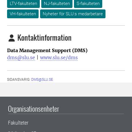
LTV-fakulteten
NJ-fakulteten
S-fakulteten
VH-fakulteten
Nyheter för SLU:s medarbetare
Kontaktinformation
Data Management Support (DMS)
dms@slu.se
|
www.slu.se/dms
SIDANSVARIG:
DMS@SLU.SE
Organisationsenheter
Fakulteter