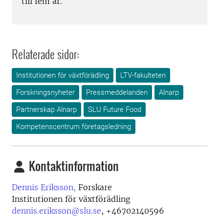
till fem år.
Relaterade sidor:
Institutionen för växtförädling
LTV-fakulteten
Forskningsnyheter
Pressmeddelanden
Alnarp
Partnerskap Alnarp
SLU Future Food
Kompetenscentrum företagsledning
Kontaktinformation
Dennis Eriksson,
Forskare
Institutionen för växtförädling
dennis.eriksson@slu.se
,
+46702140596