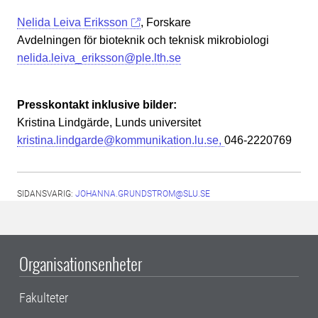
Nelida Leiva Eriksson
, Forskare
Avdelningen för bioteknik och teknisk mikrobiologi
nelida.leiva_eriksson@ple.lth.se
Presskontakt inklusive bilder:
Kristina Lindgärde, Lunds universitet
kristina.lindgarde@kommunikation.lu.se,
046-2220769
SIDANSVARIG:
JOHANNA.GRUNDSTROM@SLU.SE
Organisationsenheter
Fakulteter