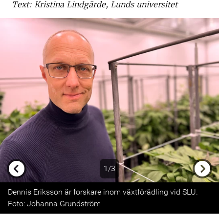
Text: Kristina Lindgärde, Lunds universitet
1/3
Previous
Next
Dennis Eriksson är forskare inom växtförädling vid SLU.
Foto: Johanna Grundström