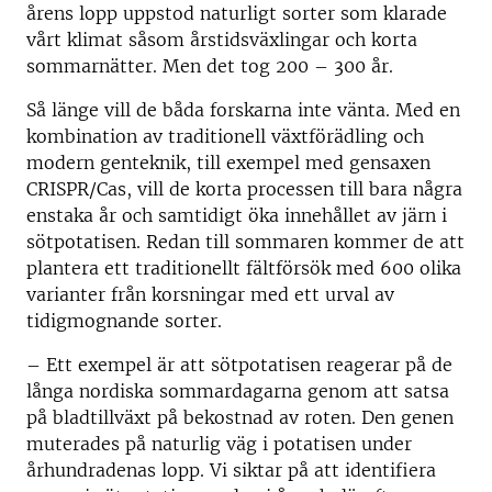
årens lopp uppstod naturligt sorter som klarade
vårt klimat såsom årstidsväxlingar och korta
sommarnätter. Men det tog 200 – 300 år.
Så länge vill de båda forskarna inte vänta. Med en
kombination av traditionell växtförädling och
modern genteknik, till exempel med gensaxen
CRISPR/Cas, vill de korta processen till bara några
enstaka år och samtidigt öka innehållet av järn i
sötpotatisen. Redan till sommaren kommer de att
plantera ett traditionellt fältförsök med 600 olika
varianter från korsningar med ett urval av
tidigmognande sorter.
– Ett exempel är att sötpotatisen reagerar på de
långa nordiska sommardagarna genom att satsa
på bladtillväxt på bekostnad av roten. Den genen
muterades på naturlig väg i potatisen under
århundradenas lopp. Vi siktar på att identifiera