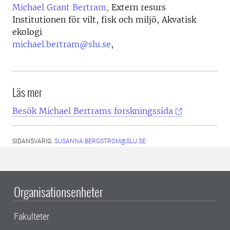
Michael Grant Bertram,
Extern resurs
Institutionen för vilt, fisk och miljö, Akvatisk
ekologi
michael.bertram@slu.se
,
Läs mer
Besök Michael Bertrams forskningssida
SIDANSVARIG:
SUSANNA.BERGSTROM@SLU.SE
Organisationsenheter
Fakulteter