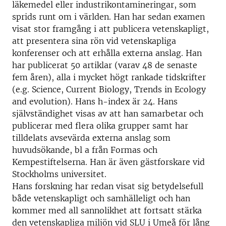
läkemedel eller industrikontamineringar, som
sprids runt om i världen. Han har sedan examen
visat stor framgång i att publicera vetenskapligt,
att presentera sina rön vid vetenskapliga
konferenser och att erhålla externa anslag. Han
har publicerat 50 artiklar (varav 48 de senaste
fem åren), alla i mycket högt rankade tidskrifter
(e.g. Science, Current Biology, Trends in Ecology
and evolution). Hans h-index är 24. Hans
självständighet visas av att han samarbetar och
publicerar med flera olika grupper samt har
tilldelats avsevärda externa anslag som
huvudsökande, bl a från Formas och
Kempestiftelserna. Han är även gästforskare vid
Stockholms universitet.
Hans forskning har redan visat sig betydelsefull
både vetenskapligt och samhälleligt och han
kommer med all sannolikhet att fortsatt stärka
den vetenskapliga miljön vid SLU i Umeå för lång