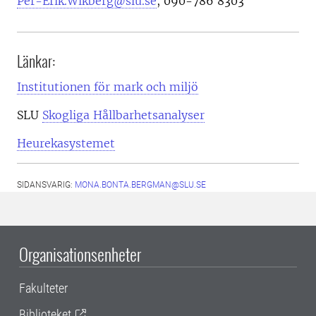
Per-Erik.Wikberg@slu.se
, 090-786 8303
Länkar:
Institutionen för mark och miljö
SLU
Skogliga Hållbarhetsanalyser
Heurekasystemet
SIDANSVARIG:
MONA.BONTA.BERGMAN@SLU.SE
Organisationsenheter
Fakulteter
Biblioteket