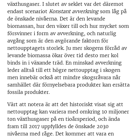
växthusgaser. I slutet av seklet var det däremot
endast scenariot
Konstant avverkning
som låg på
de önskade nivåerna. Det är den levande
biomassan, hur den växer till och hur mycket som
försvinner i form av avverkning, och naturlig
avgång som är den avgörande faktorn för
nettoupptagets storlek. Ju mer skogens förråd av
levande biomassa ökar över tid desto mer kol
binds in i växande träd. En minskad avverkning
leder alltså till ett högre nettoupptag i skogen
men innebär också att mindre skogsråvara når
samhället där förnyelsebara produkter kan ersätta
fossila produkter.
Värt att notera är att det historiskt visat sig att
nettoupptag kan variera med omkring 10 miljoner
ton växthusgaser på en tioårsperiod, och ända
fram till 2017 uppfylldes de önskade 2030
nivåerna med råge. Det kommer att vara en