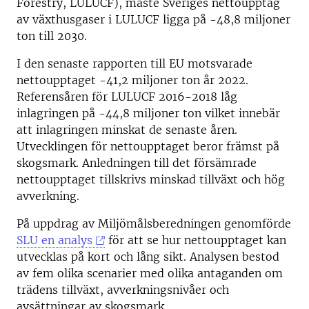
Forestry, LULUCF), måste Sveriges nettoupptag
av växthusgaser i LULUCF ligga på -48,8 miljoner
ton till 2030.
I den senaste rapporten till EU motsvarade
nettoupptaget -41,2 miljoner ton år 2022.
Referensåren för LULUCF 2016-2018 låg
inlagringen på -44,8 miljoner ton vilket innebär
att inlagringen minskat de senaste åren.
Utvecklingen för nettoupptaget beror främst på
skogsmark. Anledningen till det försämrade
nettoupptaget tillskrivs minskad tillväxt och hög
avverkning.
På uppdrag av Miljömålsberedningen genomförde
SLU en analys
för att se hur nettoupptaget kan
utvecklas på kort och lång sikt. Analysen bestod
av fem olika scenarier med olika antaganden om
trädens tillväxt, avverkningsnivåer och
avsättningar av skogsmark.