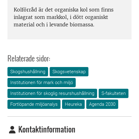
Kolförråd är det organiska kol som finns
inlagrat som markkol, i dött organiskt
material och i levande biomassa.
Relaterade sidor:
Skogshushållning
Skogsvetenskap
Institutionen för mark och miljö
Institutionen för skoglig resurshushållning
S-fakulteten
Fortlöpande miljöanalys
Heureka
Agenda 2030
Kontaktinformation