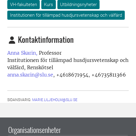
VH-fakulteten
Kurs
Utbildningsnyheter
Institutionen för tillämpad husdjursvetenskap och välfärd
Kontaktinformation
Anna Skarin,
Professor
Institutionen för tillämpad husdjursvetenskap och
välfärd, Renskötsel
anna.skarin@slu.se
,
+4618671954, +46735811366
SIDANSVARIG:
MARIE.LILJEHOLM@SLU.SE
Organisationsenheter