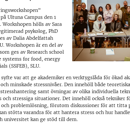
ringsworkshopen"
på Ultuna Campus den 1
. Workshopen hölls av Sara
egitimerad psykolog, PhD
es av Dalia Abdelfattah
U. Workshopen är en del av
 som ges av Research school
e systems for food, energy
als (SSFEB), SLU.
syfte var att ge akademiker en verktygslåda för ökad a
 och minskade stressnivåer. Den innehöll både teoretisk
 stresshantering samt övningar av olika individuella tekni
s och stressiga situationer. Det innehöll också tekniker f
 och problemlösning, förutom diskussioner för att titta 
an stötta varandra för att hantera stress och hur handle
h universitet kan ge stöd till dem.