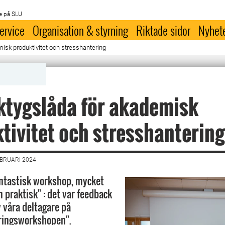
e på SLU
ervice
Organisation & styrning
Riktade sidor
Nyhet
misk produktivitet och stresshantering
ktygslåda för akademisk
tivitet och stresshantering
EBRUARI 2024
antastisk workshop, mycket
 praktisk" : det var feedback
 våra deltagare på
ringsworkshopen".