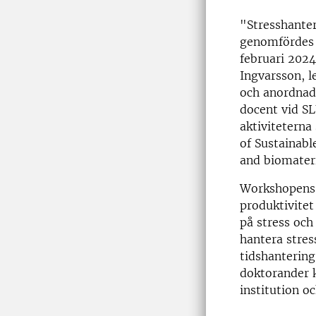
"Stresshante
genomfördes 
februari 2024
Ingvarsson, l
och anordnad
docent vid SL
aktiviteterna
of Sustainabl
and biomateri
Workshopens 
produktivitet
på stress och
hantera stres
tidshantering
doktorander k
institution oc