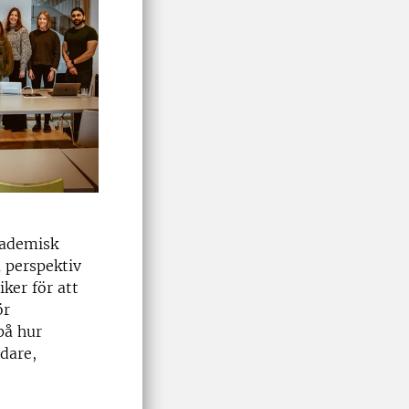
kademisk
a perspektiv
ker för att
ör
på hur
dare,