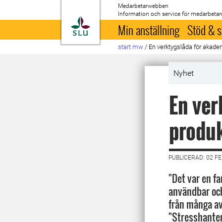
Medarbetarwebben
Information och service för medarbetar
Till startsida
Min anställning
Stöd & s
start mw
/
En verktygslåda för akade
Nyhet
En ver
produk
PUBLICERAD: 02 F
"Det var en f
användbar och
från många av
"Stresshante