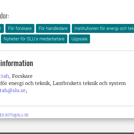
dor:
r
För forskare
För handledare
Institutionen för energi och tek
Nyheter för SLU:s medarbetare
Uppsala
information
ttah,
Forskare
 för energi och teknik, Lantbrukets teknik och system
ttah@slu.se
,
ES.SOTO@SLU.SE