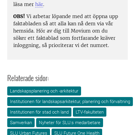
läsa mer
här
.
OBS!
Vi arbetar löpande med att öppna upp
faktabladen så att alla kan nå dem via vår
hemsida. Hör av dig till Movium om du
söker ett faktablad som fortfarande kräver
inloggning, så prioriterar vi det numret.
Relaterade sidor:
Landskapsplanering och -arkitektur
Institutionen för landskapsarkitektur, planering och förvaltning
Institutionen för stad och land
LTV-fakulteten
Samverkan
Nyheter för SLU:s medarbetare
SLU Urban Futures
SLU Future One Health