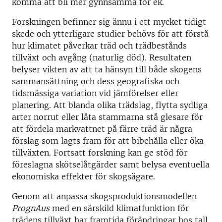
komma att bli mer gynnsamma för ek.
Forskningen befinner sig ännu i ett mycket tidigt
skede och ytterligare studier behövs för att förstå
hur klimatet påverkar träd och trädbestånds
tillväxt och avgång (naturlig död). Resultaten
belyser vikten av att ta hänsyn till både skogens
sammansättning och dess geografiska och
tidsmässiga variation vid jämförelser eller
planering. Att blanda olika trädslag, flytta sydliga
arter norrut eller låta stammarna stå glesare för
att fördela markvattnet på färre träd är några
förslag som lagts fram för att bibehålla eller öka
tillväxten. Fortsatt forskning kan ge stöd för
föreslagna skötselåtgärder samt belysa eventuella
ekonomiska effekter för skogsägare.
Genom att anpassa skogsproduktionsmodellen
PrognAus
med en särskild klimatfunktion för
trädens tillväxt har framtida förändringar hos tall