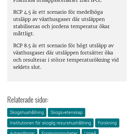
Framtida utsläppsscenarier från IPCC
RCP 4.5 är ett scenario för medelhöga
utsläpp av växthusgaser där utsläppen
stabiliseras och jordens temperatur ökar
måttligt.
RCP 8.5 är ett scenario för högt utsläpp av
växthusgaser där utsläppen fortsätter öka
och resulterar i större temperaturökning vid
seklets slut.
Relaterade sidor:
Skogshushållning
Skogsvetenskap
Institutionen för skoglig resurshushållning
Forskning
Avhandlingar
Forskningsnyheter
Umeå