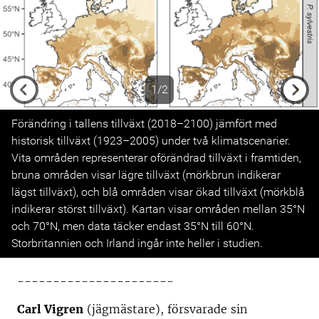
1/2
Previous
Next
Förändring i tallens tillväxt (2018–2100) jämfört med
historisk tillväxt (1923–2005) under två klimatscenarier.
Vita områden representerar oförändrad tillväxt i framtiden,
bruna områden visar lägre tillväxt (mörkbrun indikerar
lägst tillväxt), och blå områden visar ökad tillväxt (mörkblå
indikerar störst tillväxt). Kartan visar områden mellan 35°N
och 70°N, men data täcker endast 35°N till 60°N.
Storbritannien och Irland ingår inte heller i studien.
----------------------
Carl Vigren
(jägmästare), försvarade sin