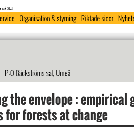
e på SLU
ervice
Organisation & styrning
Riktade sidor
Nyhet
P-O Bäckströms sal, Umeå
g the envelope : empirical
 for forests at change