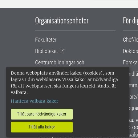
Organisationsenheter
För d
Fakulteter
Chef/l
Biblioteket
Doktor
Centrumbildningar och
Forska
samarbetsprojekt
Denna webbplats använder kakor (cookies), som
Handlä
lagras i din webbläsare. Vissa kakor är nödvändiga
Gemensamma verksamhetsstödet
Kommu
för att webbplatsen ska fungera korrekt. Andra är
valbara.
SLU Holding
Lärare/
Hantera valbara kakor
Progra
Tillåt bara nödvändiga kakor
SLU, Sveriges lantbruksuniversitet, har
enligt ISO 14001. •
Telefon: 018-67 10 0
Tillåt alla kakor
webbplatser
•
Vid KRIS
•
Hantera kak