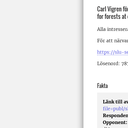
Carl Vigren f
for forests a
Alla intresse
För att närvar
https://slu-
Lösenord: 78
Fakta
Länk till 
file=publ
Responden
Opponent