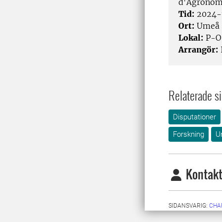
d'Agronomi
Tid:
2024-
Ort:
Umeå
Lokal:
P-O 
Arrangör:
Relaterade si
Disputationer
Forskning
U
Kontakt
SIDANSVARIG:
CHA