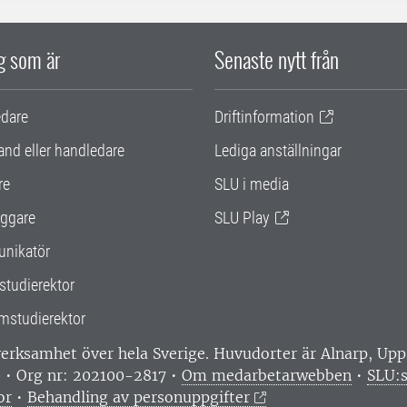
ig som är
Senaste nytt från
edare
Driftinformation
and eller handledare
Lediga anställningar
re
SLU i media
ggare
SLU Play
nikatör
studierektor
mstudierektor
 verksamhet över hela Sverige. Huvudorter är Alnarp, U
0 • Org nr: 202100-2817 •
Om medarbetarwebben
•
SLU:s
or
•
Behandling av personuppgifter