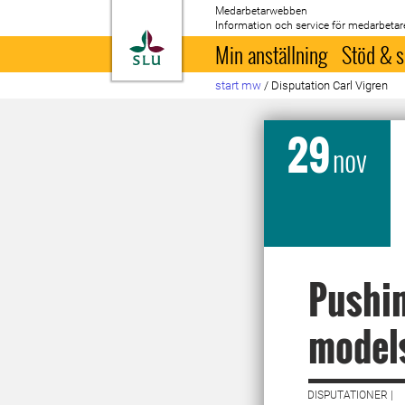
Medarbetarwebben
Information och service för medarbetar
Till startsida
Min anställning
Stöd & s
start mw
/
Disputation Carl Vigren
29
nov
Pushin
models
DISPUTATIONER |