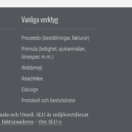
Vanliga verktyg
Proceedo (beställningar, fakturor)
Primula (ledighet, sjukanmälan,
lönespec m.m.)
Webbmejl
ReachMee
Edusign
Protokoll och beslutslistor
ppsala och Umeå.
SLU är miljöcertifierat
 fakturaadress
•
Om SLU:s