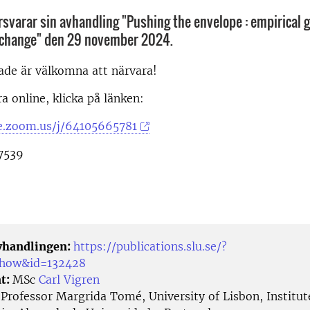
örsvarar sin avhandling "Pushing the envelope : empirical
t change" den 29 november 2024.
rade är välkomna att närvara!
a online, klicka på länken:
se.zoom.us/j/64105665781
7539
avhandlingen:
https://publications.slu.se/?
/show&id=132428
t:
MSc
Carl Vigren
:
Professor Margrida Tomé, University of Lisbon, Institut