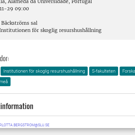
a, Alameda da Universidade, Portugal
11-29 09:00
Bäckströms sal
Institutionen för skoglig resurshushållning
dor:
Institutionen för skoglig resurshushållning
S-fakulteten
Forska
meå
information
RLOTTA.BERGSTROM@SLU.SE