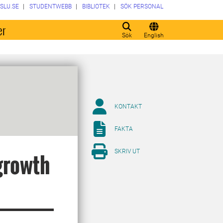
SLU.SE
STUDENTWEBB
BIBLIOTEK
SÖK PERSONAL
er
Sök
English
KONTAKT
FAKTA
SKRIV UT
 growth