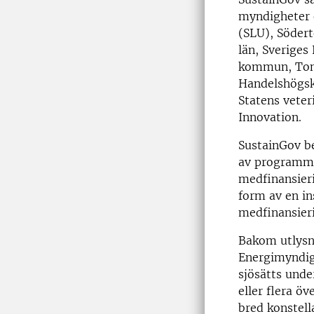
myndigheter o
(SLU), Södert
län, Sverige
kommun, Tome
Handelshögsko
Statens veter
Innovation.
SustainGov bev
av programmet
medfinansieri
form av en in
medfinansieri
Bakom utlysn
Energimyndig
sjösätts unde
eller flera ö
bred konstell