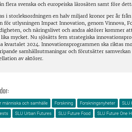
ån flera svenska och europeiska lärosäten samt före detta
as i storleksordningen en halv miljard kronor per år från
 för utlysningen Impact Innovation, genom Vinnova, F
igheten, och näringslivet och andra aktörer kommer att
lika mycket. Nu sjösätts fem strategiska innovationspr
ta kvartalet 2024. Innovationsprogrammen ska riktas mot
gripande samhällsutmaningar och förutsätter samverkan
llation av aktörer.
dor:
för människa och samhälle
Forskning
Forskningsnyheter
SLU 
ests
SLU Urban Futures
SLU Future Food
SLU Future One H