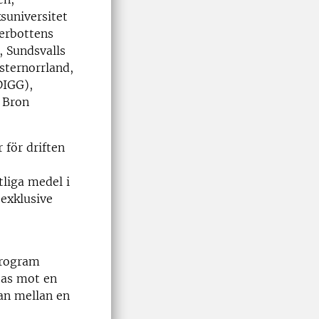
suniversitet
terbottens
 Sundsvalls
ternorrland,
DIGG),
h Bron
 för driften
liga medel i
 exklusive
program
tas mot en
an mellan en