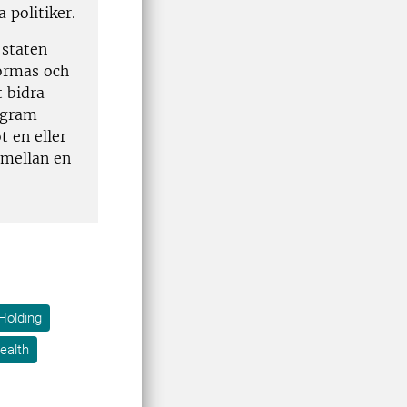
 politiker.
 staten
ormas och
 bidra
ogram
 en eller
 mellan en
Holding
ealth