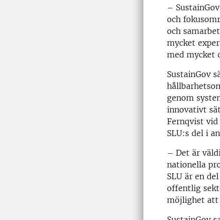
– SustainGov 
och fokusomr
och samarbete
mycket expert
med mycket d
SustainGov sä
hållbarhetsom
genom system
innovativt sä
Fernqvist vid
SLU:s del i a
– Det är väld
nationella pr
SLU är en de
offentlig sek
möjlighet att 
SustainGov s