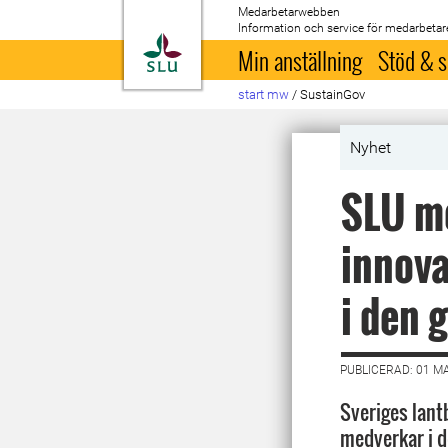
Medarbetarwebben
Information och service för medarbetar
Till startsida
Min anställning
Stöd & s
start mw
/
SustainGov
Nyhet
SLU me
innova
i den 
PUBLICERAD: 01 M
Sveriges lant
medverkar i d