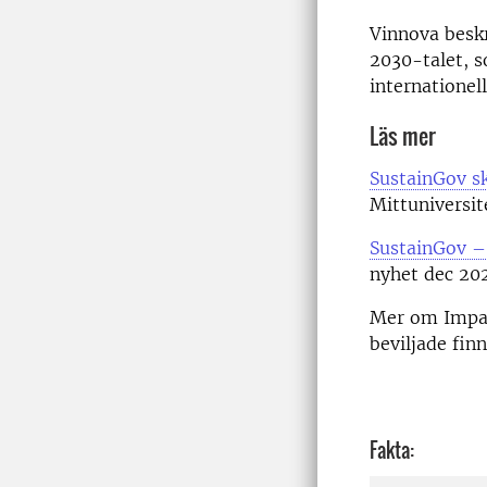
Vinnova beskr
2030-talet, s
internationel
Läs mer
SustainGov sk
Mittuniversit
SustainGov – 
nyhet dec 20
Mer om Impac
beviljade finn
Fakta: