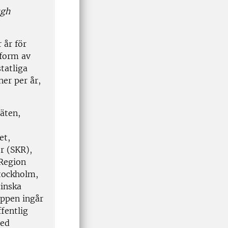
ugh
 år för
 form av
tatliga
er per år,
äten,
et,
r (SKR),
Region
tockholm,
cinska
uppen ingår
fentlig
med