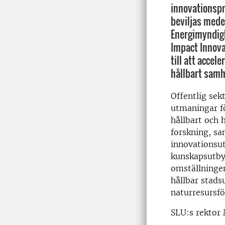
innovationsp
beviljas mede
Energimyndig
Impact Innova
till att accele
hållbart samh
Offentlig sekt
utmaningar fö
hållbart och
forskning, s
innovationsu
kunskapsutbyt
omställningen
hållbar stads
naturresursfö
SLU:s rektor