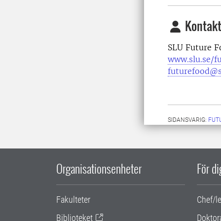
Kontakt
SLU Future F
www.slu.se/f
futurefood@s
SIDANSVARIG:
FUT
Organisationsenheter
För d
Fakulteter
Chef/l
Biblioteket
Doktor