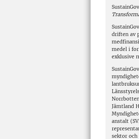
SustainGov
Transforma
SustainGov 
driften av
medfinansi
medel i fo
exklusive 
SustainGov
myndigheter
lantbruksun
Länsstyrel
Norrbotte
Jämtland H
Myndighete
anstalt (SV
representan
sektor och