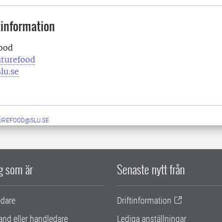
information
ood
uturefood
lu.se
UREFOOD@SLU.SE
ig som är
Senaste nytt från
edare
Driftinformation
and eller handledare
Lediga anställningar