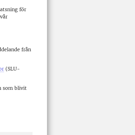
atsning för
 vår
delande från
or
(SLU-
 som blivit