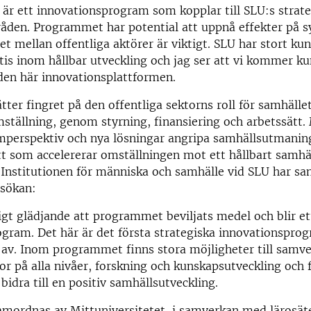
är ett innovationsprogram som kopplar till SLU:s strat
åden. Programmet har potential att uppnå effekter på 
t mellan offentliga aktörer är viktigt. SLU har stort k
is inom hållbar utveckling och jag ser att vi kommer ku
en här innovationsplattformen.
tter fingret på den offentliga sektorns roll för samhälle
ställning, genom styrning, finansiering och arbetssätt. 
perspektiv och nya lösningar angripa samhällsutmaning
tt som accelererar omställningen mot ett hållbart samhäl
 Institutionen för människa och samhälle vid SLU har s
nsökan:
igt glädjande att programmet beviljats medel och blir e
ogram. Det här är det första strategiska innovationsp
l av. Inom programmet finns stora möjligheter till sam
tor på alla nivåer, forskning och kunskapsutveckling och 
bidra till en positiv samhällsutveckling.
amordnas av Mittuniversitetet, i samverkan med lärosät