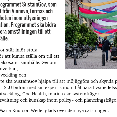
rogrammet SustainGov, som
l från Vinnova, Formas och
heten inom utlysningen
tion. Programmet ska bidra
rera omställningen till ett
älle.
or står inför stora
r att kunna ställa om till ett
 hälsosamt samhälle. Genom
amverkan,
tveckling och
e ska SustainGov hjälpa till att möjliggöra och skynda 
. SLU bidrar med sin expertis inom hållbara livsmedels
utveckling, One Health, marina ekosystemfrågor,
rvaltning och kunskap inom policy- och planeringsfrågo
 Maria Knutson Wedel gläds över den nya satsningen: