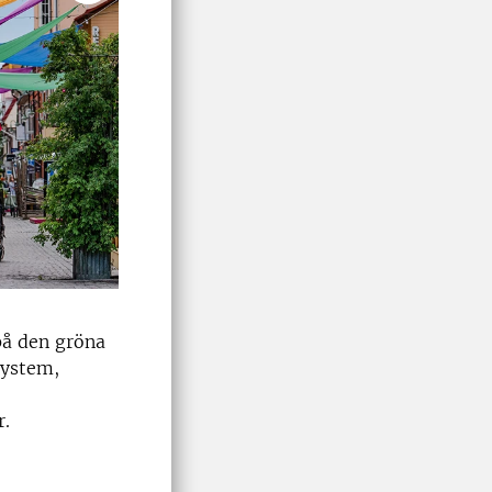
på den gröna
system,
r.