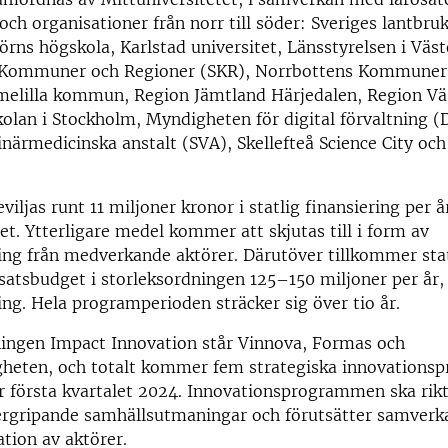
ch organisationer från norr till söder: Sveriges lantbruk
örns högskola, Karlstad universitet, Länsstyrelsen i Väs
s Kommuner och Regioner (SKR), Norrbottens Kommuner,
lilla kommun, Region Jämtland Härjedalen, Region Väs
lan i Stockholm, Myndigheten för digital förvaltning (
inärmedicinska anstalt (SVA), Skellefteå Science City oc
iljas runt 11 miljoner kronor i statlig finansiering per år
. Ytterligare medel kommer att skjutas till i form av
ng från medverkande aktörer. Därutöver tillkommer stat
satsbudget i storleksordningen 125–150 miljoner per år,
ng. Hela programperioden sträcker sig över tio år.
ingen Impact Innovation står Vinnova, Formas och
heten, och totalt kommer fem strategiska innovations
r första kvartalet 2024. Innovationsprogrammen ska rik
vergripande samhällsutmaningar och förutsätter samverk
ation av aktörer.