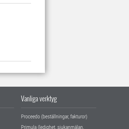
Vanliga verktyg
Proceedo (beställningar, fakturor)
Primula (ledighet, sjukanmälan,