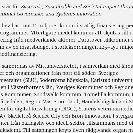
 står för
Systemic, Sustainable and Societal Impact thro
tional Governance and Systems innovation
.
beviljas runt 11 miljoner kronor i statlig finansiering per
 programmet. Ytterligare medel kommer att skjutas till i
ering från medverkande aktörer. Därutöver tillkommer s
rm av en insatsbudget i storleksordningen 125–150 miljon
medfinansiering.
 samordnas av Mittuniversitetet, i samverkan med läros
 och organisationer från norr till söder: Sveriges
iversitet (SLU), Södertörns högskola, Karlstad universit
sen i Västerbottens län, Sveriges Kommuner och Regione
ns Kommuner, Sundsvalls kommun, Tomelilla kommun, 
ärjedalen, Region Västernorrland, Handelshögskolan i S
n för digital förvaltning (DIGG), Statens veterinärmedi
A), Skellefteå Science City och Bron Innovation. I styrgr
ter från näringsliv och ideell sektor tillsammans med of
 akademi. Till satsningen knyts även rådgivande organ 