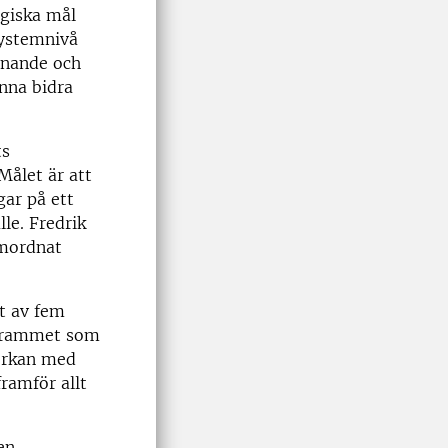
egiska mål
systemnivå
unnande och
nna bidra
ts
Målet är att
ar på ett
le. Fredrik
amordnat
tt av fem
rogrammet som
verkan med
framför allt
en,