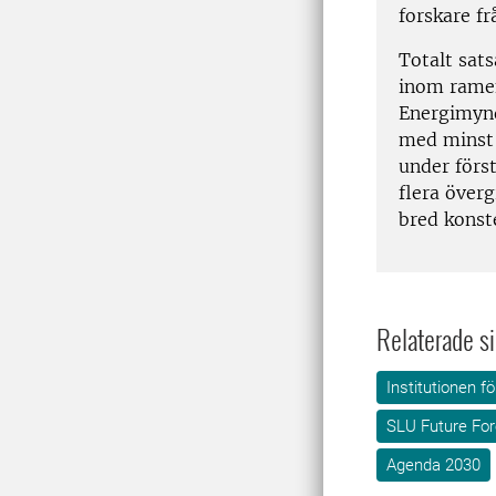
forskare fr
Totalt sats
inom ramen
Energimynd
med minst 
under förs
flera över
bred konste
Relaterade si
Institutionen 
SLU Future For
Agenda 2030