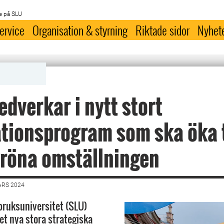
e på SLU
ervice
Organisation & styrning
Riktade sidor
Nyhet
dverkar i nytt stort
tionsprogram som ska öka 
gröna omställningen
ARS 2024
bruksuniversitet (SLU)
et nya stora strategiska