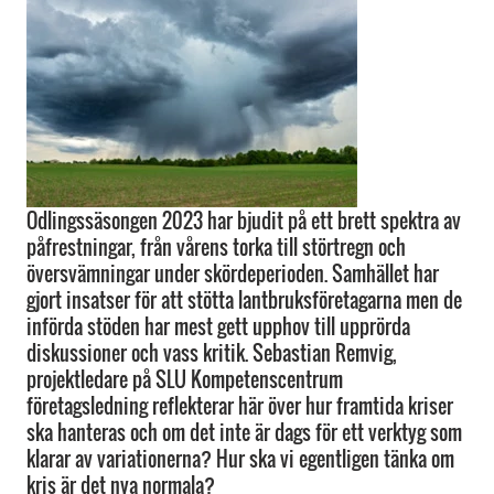
­­­Odlingssäsongen 2023 har bjudit på ett brett spektra av
påfrestningar, från vårens torka till störtregn och
översvämningar under skördeperioden. Samhället har
gjort insatser för att stötta lantbruksföretagarna men de
införda stöden har mest gett upphov till upprörda
diskussioner och vass kritik. Sebastian Remvig,
projektledare på SLU Kompetenscentrum
företagsledning reflekterar här över hur framtida kriser
ska hanteras och om det inte är dags för ett verktyg som
klarar av variationerna? Hur ska vi egentligen tänka om
kris är det nya normala?