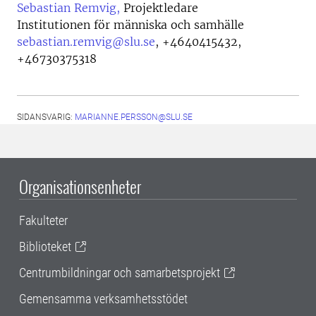
Sebastian Remvig,
Projektledare
Institutionen för människa och samhälle
sebastian.remvig@slu.se
,
+4640415432,
+46730375318
SIDANSVARIG:
MARIANNE.PERSSON@SLU.SE
Organisationsenheter
Fakulteter
Biblioteket
Centrumbildningar och samarbetsprojekt
Gemensamma verksamhetsstödet