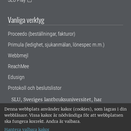
Vanliga verktyg
Proceedo (beställningar, fakturor)
Primula (ledighet, sjukanmälan, lönespec m.m.)
Webbmejl
ReachMee
Edusign
Protokoll och beslutslistor
SLU, Sveriges lantbruksuniversitet, har
verksamhet över hela Sverige. Huvudorter är
Denna webbplats använder kakor (cookies), som lagras i din
Alnarp, Uppsala och Umeå.
SLU är
webbläsare. Vissa kakor är nödvändiga för att webbplatsen
miljöcertifierat enligt ISO 14001. •
Telefon:
ska fungera korrekt. Andra är valbara.
018-67 10 00 • Org nr: 202100-2817 •
Om
Hantera valbara kakor