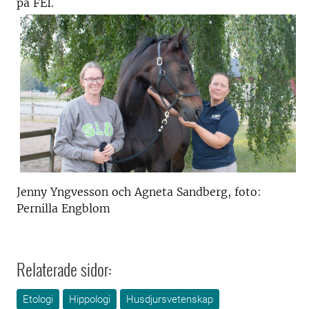
på FEI.
Jenny Yngvesson och Agneta Sandberg, foto:
Pernilla Engblom
Relaterade sidor:
Etologi
Hippologi
Husdjursvetenskap