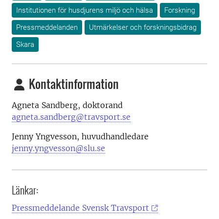
Institutionen för husdjurens miljö och hälsa
Forskning
Pressmeddelanden
Utmärkelser och forskningsbidrag
Skara
Kontaktinformation
Agneta Sandberg, doktorand
agneta.sandberg@travsport.se
Jenny Yngvesson, huvudhandledare
jenny.yngvesson@slu.se
Länkar:
Pressmeddelande Svensk Travsport