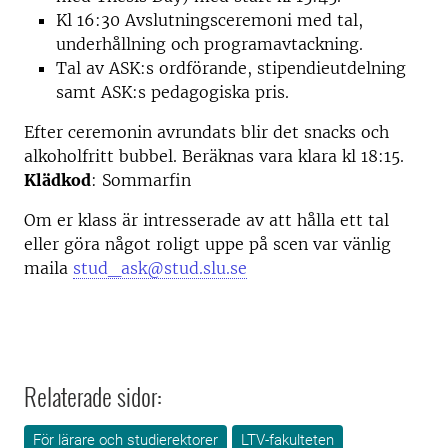
Kl 16:30 Avslutningsceremoni med tal,
underhållning och programavtackning.
Tal av ASK:s ordförande, stipendieutdelning
samt ASK:s pedagogiska pris.
Efter ceremonin avrundats blir det snacks och
alkoholfritt bubbel. Beräknas vara klara kl 18:15.
Klädkod
: Sommarfin
Om er klass är intresserade av att hålla ett tal
eller göra något roligt uppe på scen var vänlig
maila
stud_ask@stud.slu.se
Relaterade sidor:
För lärare och studierektorer
LTV-fakulteten