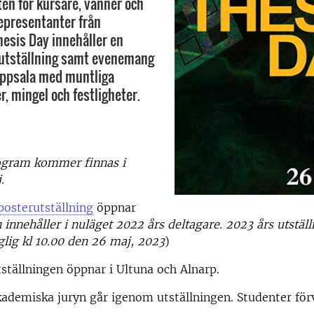
n för kursare, vänner och
representanter från
hesis Day innehåller en
rutställning samt evenemang
Uppsala med muntliga
, mingel och festligheter.
rogram kommer finnas i
.
 posterutställning
öppnar
n innehåller i nuläget 2022 års deltagare. 2023 års utstä
nglig kl 10.00 den 26 maj, 2023
)
tställningen öppnar i Ultuna och Alnarp.
kademiska juryn går igenom utställningen. Studenter för