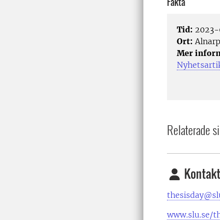
Fakta
Tid:
2023-0
Ort:
Alnarp
Mer infor
Nyhetsartik
Relaterade si
Kontakt
thesisday@sl
www.slu.se/t