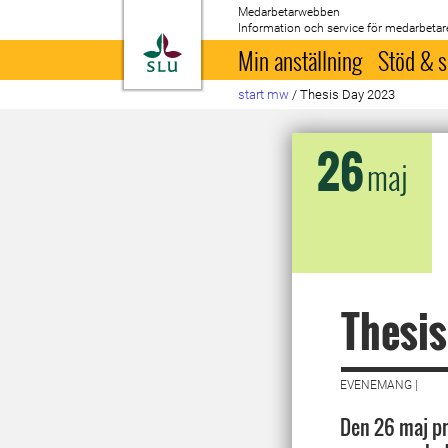
Medarbetarwebben
Information och service för medarbetar
Till startsida
Min anställning
Stöd & s
start mw
/
Thesis Day 2023
26
maj
Thesi
EVENEMANG |
Den 26 maj pr