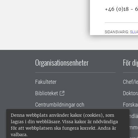
+46 (0)18 - 
SIDANSVARIG:
SLU
Organisationsenheter
För d
Fakulteter
Chef/l
Biblioteket
Doktor
Centrumbildningar och
Forska
samarbetsprojekt
Denna webbplats använder kakor (cookies), som
Handlä
lagras i din webbläsare. Vissa kakor är nödvändiga
Gemensamma verksamhetsstödet
Kommu
för att webbplatsen ska fungera korrekt. Andra är
valbara.
SLU Holding