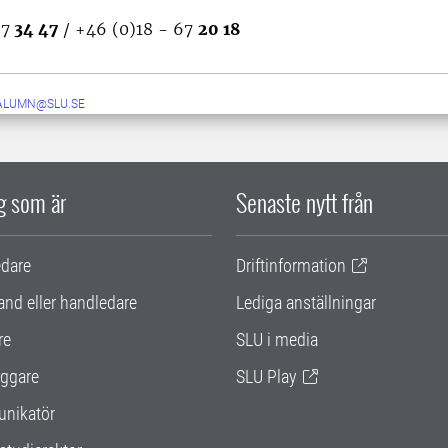
67
34 47
/ +46 (0)18 - 67
20 18
ALUMN@SLU.SE
ig som är
Senaste nytt från
edare
Driftinformation
and eller handledare
Lediga anställningar
re
SLU i media
ggare
SLU Play
nikatör