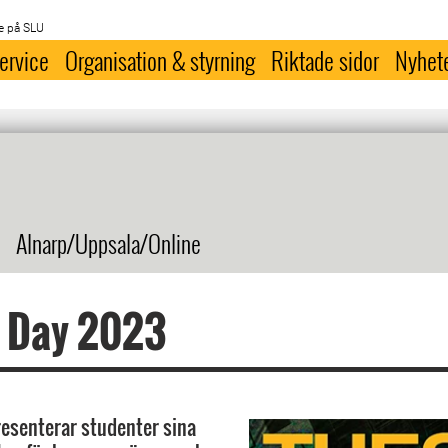
e på SLU
ervice
Organisation & styrning
Riktade sidor
Nyhet
Alnarp/Uppsala/Online
s Day 2023
esenterar studenter sina