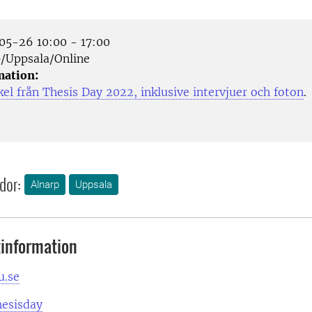
5-26 10:00 - 17:00
/Uppsala/Online
mation:
el från Thesis Day 2022, inklusive intervjuer och foton
.
dor:
Alnarp
Uppsala
information
u.se
hesisday