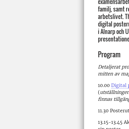
examensarbete
familj, samt 
arbetslivet. T
digital poste
i Alnarp och 
presentationer
Program
Detaljerat p
mitten av maj
10.00
Digital
(
utställninge
finnas tillgä
11.30 Posteru
13.15-13.45 A