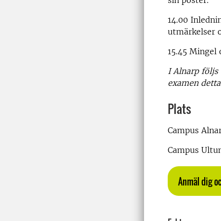
sin poster.
14.00 Inledn
utmärkelser 
15.45 Mingel 
I Alnarp följ
examen detta 
Plats
Campus Alnar
Campus Ultuna
Anmäl dig oc