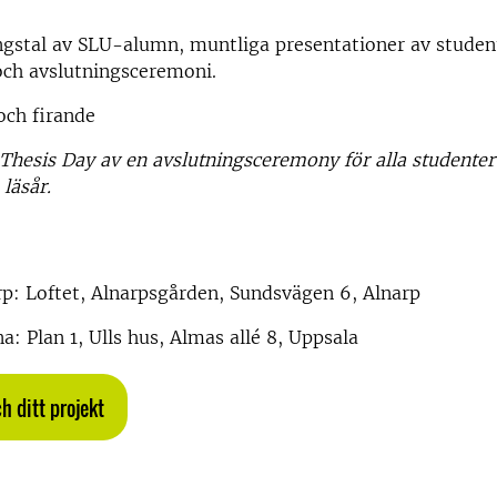
ingstal av SLU-alumn, m
untliga presentationer av studen
och avslutningsceremoni.
och firande
s Thesis Day av en avslutningsceremony för alla studente
läsår.
p: Loftet, Alnarpsgården, Sundsvägen 6, Alnarp
: Plan 1, Ulls hus, Almas allé 8, Uppsala
h ditt projekt