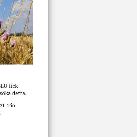
SLU fick
söka detta.
21. Tio
d