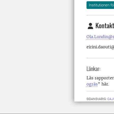
Institutionen f
Kontakt
Ola.Lundin@s
eirini.daouti
Länkar:
Läs rapporte
ogräs
” här.
SIDANSVARIG:
CAJ