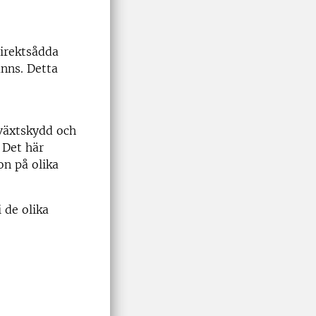
direktsådda
anns. Detta
växtskydd och
 Det här
on på olika
 de olika