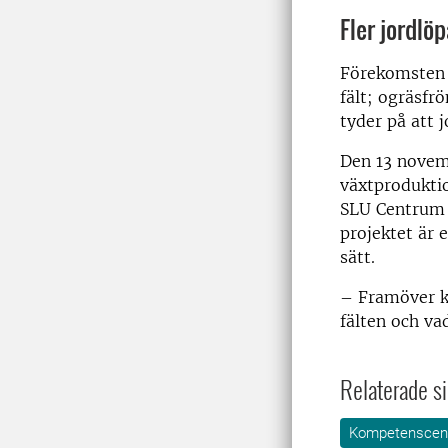
Fler jordlö
Förekomsten a
fält; ogräsfr
tyder på att 
Den 13 novemb
växtprodukti
SLU Centrum 
projektet är 
sätt.
­– Framöver k
fälten och vad
Relaterade si
Kompetenscent