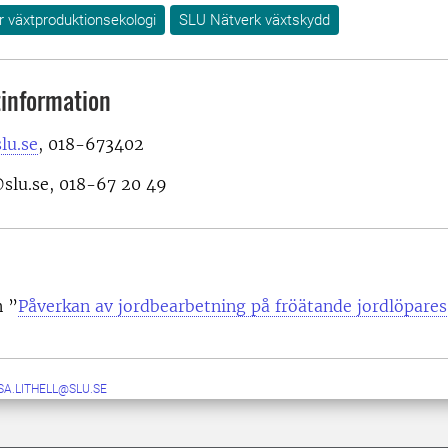
ör växtproduktionsekologi
SLU Nätverk växtskydd
information
lu.se
, 018-673402
@slu.se, 018-67 20 49
n ”
Påverkan av jordbearbetning på fröätande jordlöpares
SA.LITHELL@SLU.SE