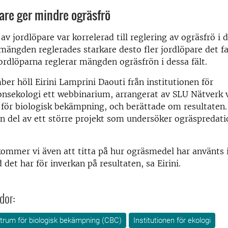
pare ger mindre ogräsfrö
v jordlöpare var korrelerad till reglering av ogräsfrö i 
ömängden reglerades starkare desto fler jordlöpare det f
jordlöparna reglerar mängden ogräsfrön i dessa fält.
er höll Eirini Lamprini Daouti från institutionen för
onsekologi ett webbinarium, arrangerat av SLU Nätverk 
för biologisk bekämpning, och berättade om resultaten.
en del av ett större projekt som undersöker ogräspredati
ommer vi även att titta på hur ogräsmedel har använts i
 det har för inverkan på resultaten, sa Eirini.
dor:
rum för biologisk bekämpning (CBC)
Institutionen för ekologi