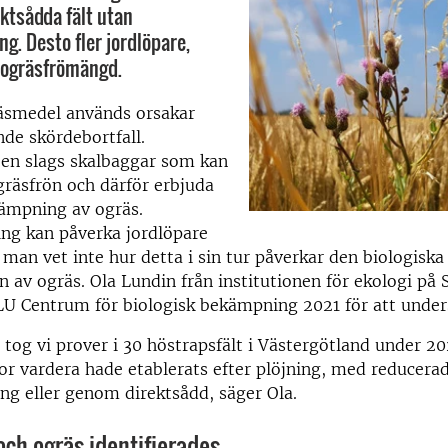
ektsådda fält utan
g. Desto fler jordlöpare,
 ogräsfrömängd.
räsmedel används orsakar
de skördebortfall.
 en slags skalbaggar som kan
räsfrön och därför erbjuda
kämpning av ogräs.
ing kan påverka jordlöpare
man vet inte hur detta i sin tur påverkar den biologiska
 av ogräs.
Ola Lundin från institutionen för ekologi på 
LU Centrum för biologisk bekämpning 2021 för att under
tog vi prover i 30 höstrapsfält i Västergötland under 20
r vardera hade etablerats efter plöjning, med reducera
ng eller genom direktsådd, säger Ola.
och ogräs identifierades