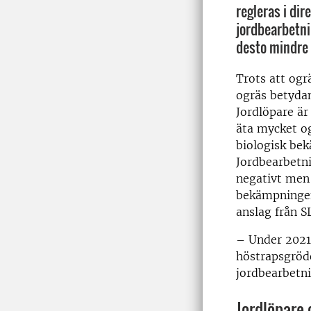
regleras i dir
jordbearbetnin
desto mindre
Trots att og
ogräs betydan
Jordlöpare är
äta mycket og
biologisk be
Jordbearbetn
negativt men 
bekämpningen
anslag från S
– Under 2021 
höstrapsgrödo
jordbearbetni
Jordlöpare 