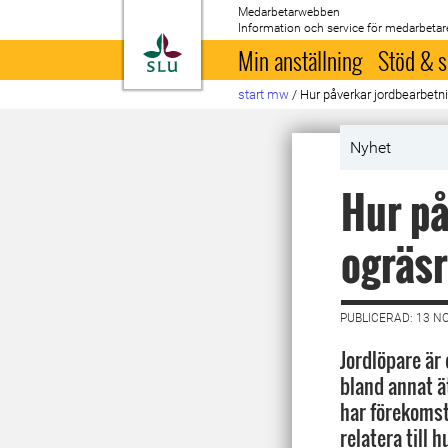
Medarbetarwebben
Information och service för medarbetar
Till startsida
Min anställning
Stöd & s
start mw
/
Hur påverkar jordbearbetni
Nyhet
Hur på
ogräsr
PUBLICERAD: 13 N
Jordlöpare är
bland annat ät
har förekomst
relatera till 