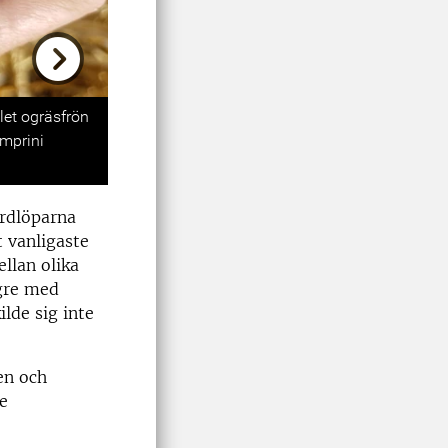
Next
let ogräsfrön
amprini
ordlöparna
t vanligaste
llan olika
gre med
lde sig inte
en och
e