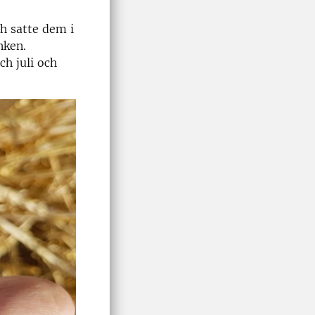
h satte dem i
nken.
h juli och