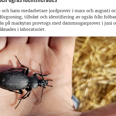
 och hans medarbetare jordprover i mars och augusti oc
förgroning, tillväxt och identifiering av ogräs från fröba
s på markytan provtogs med dammsugarprover i juni oc
äknades i laboratoriet.