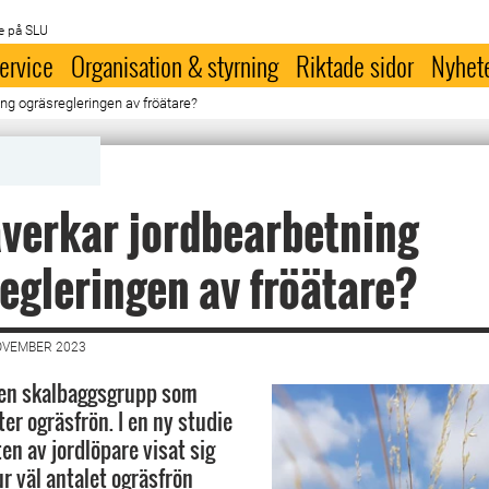
e på SLU
ervice
Organisation & styrning
Riktade sidor
Nyhet
ng ogräsregleringen av fröätare?
verkar jordbearbetning
egleringen av fröätare?
OVEMBER 2023
 en skalbaggsgrupp som
er ogräsfrön. I en ny studie
en av jordlöpare visat sig
hur väl antalet ogräsfrön