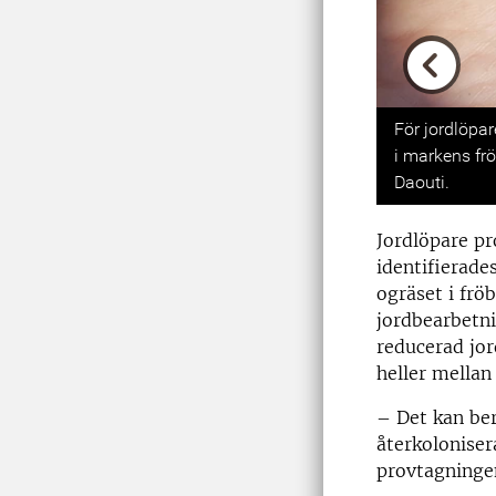
Previou
För jordlöpar
i markens frö
Daouti.
Jordlöpare pr
identifierade
ogräset i frö
jordbearbetn
reducerad jor
heller mella
– Det kan ber
återkoloniser
provtagninge