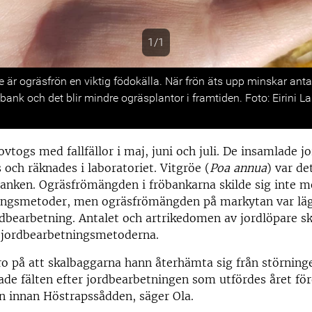
1/1
s
e är ogräsfrön en viktig födokälla. När frön äts upp minskar anta
bank och det blir mindre ogräsplantor i framtiden. Foto: Eirini L
ovtogs med fallfällor i maj, juni och juli. De insamlade j
s och räknades i laboratoriet. Vitgröe (
Poa annua
) var de
banken. Ogräsfrömängden i fröbankarna skilde sig inte me
ingsmetoder, men ogräsfrömängden på markytan var lä
dbearbetning. Antalet och artrikedomen av jordlöpare ski
n jordbearbetningsmetoderna.
o på att skalbaggarna hann återhämta sig från störning
ade fälten efter jordbearbetningen som utfördes året för
n innan Höstrapssådden, säger Ola.