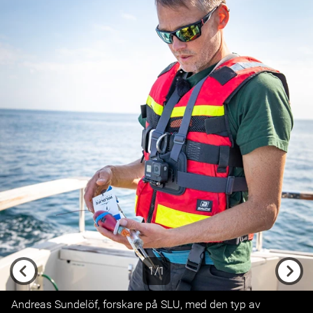
1/1
Previous
Next
Andreas Sundelöf, forskare på SLU, med den typ av