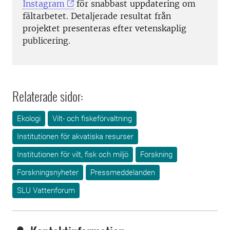
Instagram
för snabbast uppdatering om
fältarbetet. Detaljerade resultat från
projektet presenteras efter vetenskaplig
publicering.
Relaterade sidor:
Ekologi
Vilt- och fiskeförvaltning
Institutionen för akvatiska resurser
Institutionen för vilt, fisk och miljö
Forskning
Forskningsnyheter
Pressmeddelanden
SLU Vattenforum