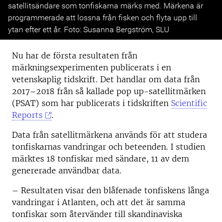
satellitsändare som tonfiskarna märks med. Märkena är
programmerade att lossna från fisken och flyta upp till
ytan efter ett år. Foto: Susanna Bergström, SLU
Nu har de första resultaten från
märkningsexperimenten publicerats i en
vetenskaplig tidskrift. Det handlar om data från
2017–2018 från så kallade pop up-satellitmärken
(PSAT) som har publicerats i tidskriften
Scientific
Reports
.
Data från satellitmärkena används för att studera
tonfiskarnas vandringar och beteenden. I studien
märktes 18 tonfiskar med sändare, 11 av dem
genererade användbar data.
– Resultaten visar den blåfenade tonfiskens långa
vandringar i Atlanten, och att det är samma
tonfiskar som återvänder till skandinaviska