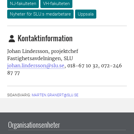
NJ-fakulteten
VH-fakulteten
Nyheter för SLU:s medarbetare
Uppsala
Kontaktinformation
Johan Lindersson, projektchef
Fastighetsavdelningen, SLU
johan.lindersson@slu.se
, 018-67 10 32, 072-246
87 77
SIDANSVARIG:
MARTEN.GRANERT@SLU.SE
Organisationsenheter