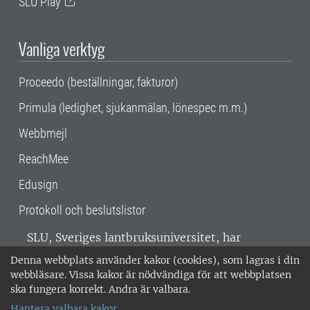
SLU Play
Vanliga verktyg
Proceedo (beställningar, fakturor)
Primula (ledighet, sjukanmälan, lönespec m.m.)
Webbmejl
ReachMee
Edusign
Protokoll och beslutslistor
SLU, Sveriges lantbruksuniversitet, har
verksamhet över hela Sverige. Huvudorter är
Denna webbplats använder kakor (cookies), som lagras i din
Alnarp, Uppsala och Umeå.
SLU är
webbläsare. Vissa kakor är nödvändiga för att webbplatsen
miljöcertifierat enligt ISO 14001. •
Telefon:
ska fungera korrekt. Andra är valbara.
018-67 10 00 • Org nr: 202100-2817 •
Om
Hantera valbara kakor