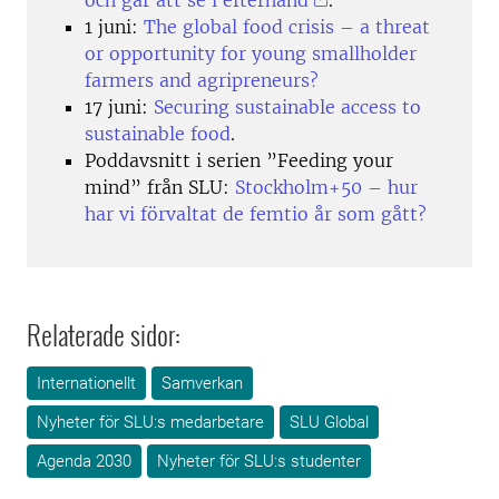
1 juni:
The global food crisis – a threat
or opportunity for young smallholder
farmers and agripreneurs?
17 juni:
Securing sustainable access to
sustainable food
.
Poddavsnitt i serien ”Feeding your
mind” från SLU:
Stockholm+50 – hur
har vi förvaltat de femtio år som gått?
Relaterade sidor:
Internationellt
Samverkan
Nyheter för SLU:s medarbetare
SLU Global
Agenda 2030
Nyheter för SLU:s studenter